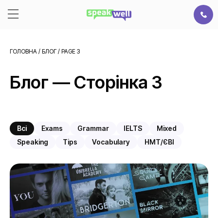
ГОЛОВНА
/
БЛОГ
/
PAGE 3
Блог — Сторінка 3
Всі
Exams
Grammar
IELTS
Mixed
Speaking
Tips
Vocabulary
НМТ/ЄВІ