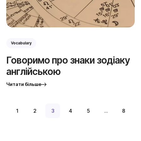
Vocabulary
Говоримо про знаки зодіаку
англійською
Читати більше
1
2
3
4
5
…
8