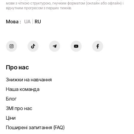
мови з чіткою структурою, гнучким форматом (онлайн або офлайн) і
відчутним прогресом з перших тижнів.
UA
RU
Мова :
Про нас
Знижки на навчання
Наша команда
Блог
ЗМІ про нас
Ціни
Поширені запитання (FAQ)