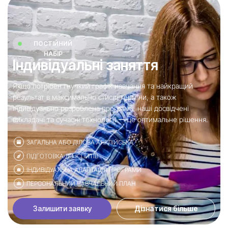
ПОСТІЙНИЙ
НАБІР
Індивідуальні заняття
Якщо потрібен гнучкий графік навчання та найкращий
результат в максимально стислі терміни, а також
індивідуально розроблена програма, наші досвідчені
викладачі та сучасні технології ー це оптимальне рішення.
ЗАГАЛЬНА АБО ДІЛОВА АНГЛІЙСЬКА
ПІДГОТОВКА ДО ІСПИТІВ
ІНДИВІДУАЛЬНА АДАПТАЦІЯ ПРОГРАМИ
ПЕРСОНАЛЬНИЙ НАВЧАЛЬНИЙ ПЛАН
Залишити заявку
Дізнатися більше