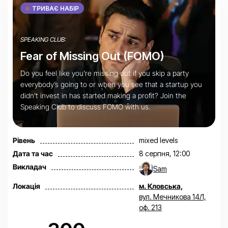
ТРИВАЄ НАБІР
SPEAKING CLUB:
Fear of Missing Out (FOMO)
Do you feel like you’re missing out if you skip a party
everybody’s going to or when you see that a startup you
didn’t invest in has started making a profit? Join the
Speaking Club to discuss FOMO with us.
Рівень
mixed levels
Дата та час
8 серпня, 12:00
Викладач
Sam
Локація
м. Кловська,
вул. Мечникова 14/1,
оф. 213