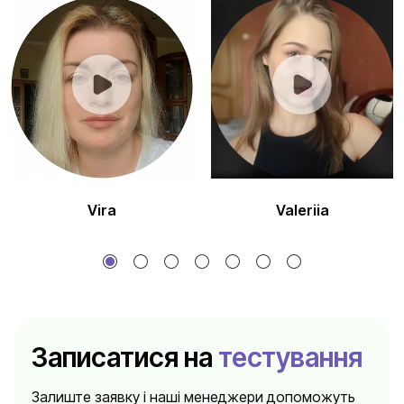
Vira
Valeriia
1
2
3
4
5
Записатися на
тестування
Залиште заявку і наші менеджери допоможуть