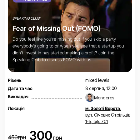
SPEAKING CLUB:
Fear of Missing Out (FOMO)
Do you feel like you’re missing out if you skip a party
everybody’s going to or when you see that a startup you
didn’t invest in has started making a profit? Join the
Speaking Club to discuss FOMO with us.
Рівень
mixed levels
Дата та час
8 серпня, 12:00
Викладач
Menderes
Локація
м. Золоті Ворота,
вул. Січових Стрільців
1-5, оф. 701
300
450грн
грн