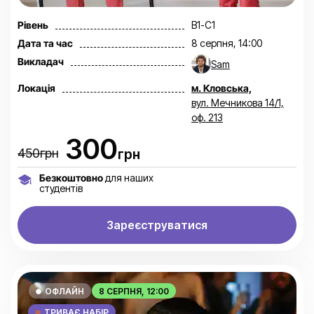
Рівень
В1-С1
Дата та час
8 серпня, 14:00
Викладач
Sam
Локація
м. Кловська,
вул. Мечникова 14/1,
оф. 213
300
450грн
грн
Безкоштовно
для наших
студентів
Зареєструватися
ОФЛАЙН
8 СЕРПНЯ, 12:00
ТРИВАЄ НАБІР