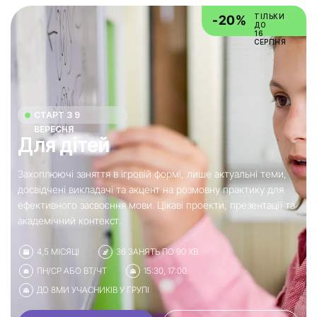
ТІЛЬКИ
-20%
ДО
16
СЕРПНЯ
СТАРТ З 9
ВЕРЕСНЯ
Для дітей
Захоплюючі заняття в ігровій формі, лише актуальні теми,
досвідчені викладачі та акцент на розмовну практику для
ефективного засвоєння мови. Цікаві проекти, презентації та
академічний контекст.
4,5 МІСЯЦІ
36 ЗАНЯТЬ ПО 90 ХВ
ПН/СР АБО ВТ/ЧТ
15:30, 17:00
ДО 8МИ УЧАСНИКІВ У ГРУПІ