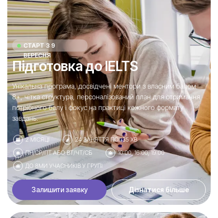
СТАРТ З 9
ВЕРЕСНЯ
Підготовка до IELTS
Унікальна програма, досвідчені ментори з власним балом
8+, чітка структура, персоналізований план для отримання
потрібного балу і фокус на практиці кожного формату
завдань.
2 МІСЯЦІ
24 ЗАНЯТТЯ ПО 135 ХВ
ПН/СР/ПТ АБО ВТ/ЧТ/СБ
10:00, 16:00, 19:00
ДО 8МИ УЧАСНИКІВ У ГРУПІ
Залишити заявку
Дізнатися більше