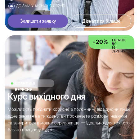
ДО 8МИ УЧАСНИКІВ У ГРУПІ
Залишити заявку
Дізнатися більше
ТІЛЬКИ
-20%
ДО
16
СЕРПНЯ
СТАРТ З 9
ВЕРЕСНЯ
Курс вихідного дня
Можливість поєднати корисне з приємним: відвідуючи лише
одне заняття на тиждень, ви прокачаєте розмовні навички
та зануритеся в мовне середовище ー ідеально для тих, хто
багато працює у будні.