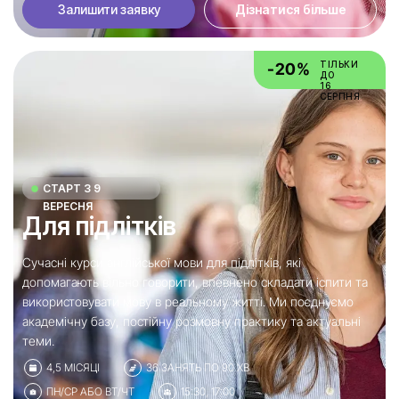
Залишити заявку
Дізнатися більше
ТІЛЬКИ
-20%
ДО
16
СЕРПНЯ
СТАРТ З 9
ВЕРЕСНЯ
Для підлітків
Сучасні курси англійської мови для підлітків, які
допомагають вільно говорити, впевнено складати іспити та
використовувати мову в реальному житті. Ми поєднуємо
академічну базу, постійну розмовну практику та актуальні
теми.
4,5 МІСЯЦІ
36 ЗАНЯТЬ ПО 90 ХВ
ПН/СР АБО ВТ/ЧТ
15:30, 17:00