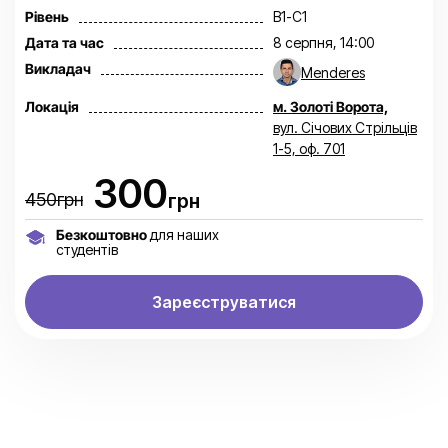
Рівень
B1-C1
Дата та час
8 серпня, 14:00
Викладач
Menderes
Локація
м. Золоті Ворота,
вул. Січових Стрільців
1-5, оф. 701
300
450грн
грн
Безкоштовно
для наших
студентів
Зареєструватися