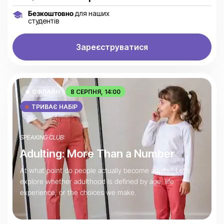
Безкоштовно
для наших
студентів
Зареєструватися
ОФЛАЙН
8 СЕРПНЯ, 14:00
ТРИВАЄ НАБІР
SPEAKING CLUB:
Adulting: More Than a Number
At what point do people actually become adults? Let’s
explore whether adulthood is defined by age, life
experience, or the choices we make.