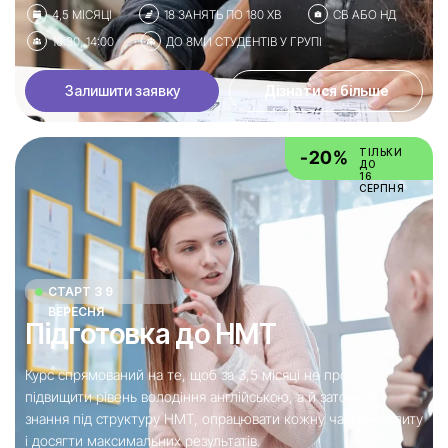
4,5 МІСЯЦІ
18 ЗАНЯТЬ ПО 180 ХВ
СБ АБО НД
10:30, 14:00
ДО 8МИ СТУДЕНТІВ У ГРУПІ
Залишити заявку
Дізнатися більше
ТІЛЬКИ
-20%
ДО
16
СЕРПНЯ
СТАРТ З 9
ВЕРЕСНЯ
Підготовка до НМТ
Курс спрямований на те, щоб за 3,5 місяці не просто
підвищити рівень володіння англійською, а й заточити
знання під структуру НМТ, опрацювати кожну частину іспиту
і досягти максимальних результатів.