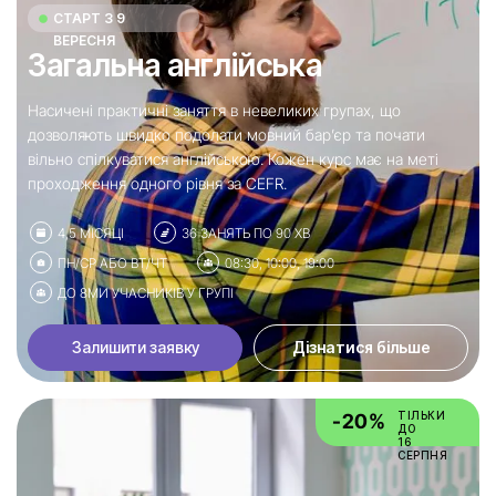
СТАРТ З 9
ВЕРЕСНЯ
Загальна англійська
Насичені практичні заняття в невеликих групах, що
дозволяють швидко подолати мовний бар’єр та почати
вільно спілкуватися англійською. Кожен курс має на меті
проходження одного рівня за CEFR.
4,5 МІСЯЦІ
36 ЗАНЯТЬ ПО 90 ХВ
ПН/СР АБО ВТ/ЧТ
08:30, 10:00, 19:00
ДО 8МИ УЧАСНИКІВ У ГРУПІ
Залишити заявку
Дізнатися більше
ТІЛЬКИ
-20%
ДО
16
СЕРПНЯ