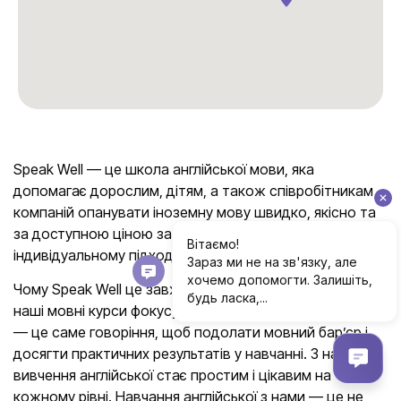
Speak Well — це школа англійської мови, яка
допомагає дорослим, дітям, а також співробітникам
компаній опанувати іноземну мову швидко, якісно та
за доступною ціною завдяки сучасним методикам та
індивідуальному підходу.
Чому Speak Well це завжди ефективно? Річ у тім, що
наші мовні курси фокусуються на практиці: 70% часу
— це саме говоріння, щоб подолати мовний бар’єр і
досягти практичних результатів у навчанні. З нами
вивчення англійської стає простим і цікавим на
кожному рівні. Навчання англійської з нами — це не