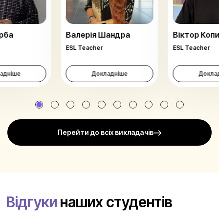
рба
Валерія Шандра
Віктор Коп
ESL Teacher
ESL Teacher
адніше
Докладніше
Докла
Перейти до всіх викладачів
Відгуки
наших студентів