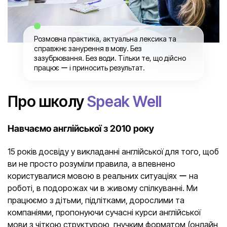
Розмовна практика, актуальна лексика та
справжнє занурення в мову. Без
зазубрювання. Без води. Тільки те, що дійсно
працює ー і приносить результат.
Про школу
Speak Well
Навчаємо англійської з 2010 року
15 років досвіду у викладанні англійської для того, щоб
ви не просто розуміли правила, а впевнено
користувалися мовою в реальних ситуаціях ー на
роботі, в подорожах чи в живому спілкуванні. Ми
працюємо з дітьми, підлітками, дорослими та
компаніями, пропонуючи сучасні курси англійської
мови з чіткою структурою, гнучким форматом (онлайн