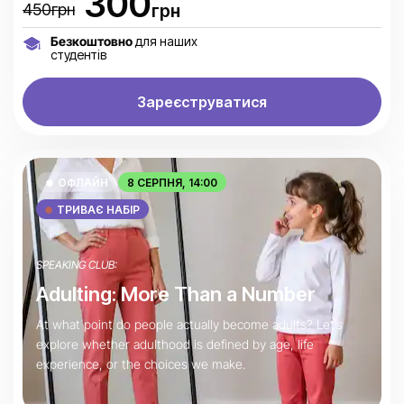
300
450грн
грн
Безкоштовно
для наших
студентів
Зареєструватися
ОФЛАЙН
8 СЕРПНЯ, 14:00
ТРИВАЄ НАБІР
SPEAKING CLUB:
Adulting: More Than a Number
At what point do people actually become adults? Let’s
explore whether adulthood is defined by age, life
experience, or the choices we make.