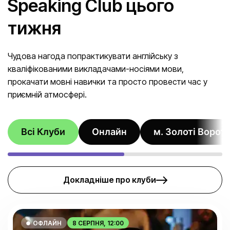
Speaking Club цього
юриспруденцію та інші напрями.
тижня
ДІЛОВА ТА ПРОФЕСІЙНА АНГЛІЙСЬКА
ІНДИВІДУАЛЬНО АБО В МІНІ-ГРУПАХ
Чудова нагода попрактикувати англійську з
ПРОГРАМА ПІД ВАШІ РОБОЧІ ЗАДАЧІ
кваліфікованими викладачами-носіями мови,
ПРАКТИКА РЕАЛЬНИХ БІЗНЕС-СЦЕНАРІЇВ
прокачати мовні навички та просто провести час у
приємній атмосфері.
Залишити заявку
Дізнатися більше
Всі Клуби
Онлайн
м. Золоті Ворот
Докладніше про клуби
ОФЛАЙН
8 СЕРПНЯ, 12:00