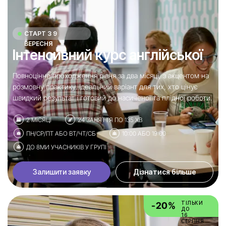
СТАРТ З 9
ВЕРЕСНЯ
Інтенсивний курс англійської
Повноцінне проходження рівня за два місяці, з акцентом на
розмовну практику. Ідеальний варіант для тих, хто цінує
швидкий результат і готовий до насиченої та плідної роботи.
2 МІСЯЦІ
24 ЗАНЯТТЯ ПО 135 ХВ
ПН/СР/ПТ АБО ВТ/ЧТ/СБ
10:00 АБО 19:00
ДО 8МИ УЧАСНИКІВ У ГРУПІ
Залишити заявку
Дізнатися більше
ТІЛЬКИ
-20%
ДО
16
СЕРПНЯ