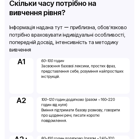
Скільки часу потрібно на
вивчення рівня?
Інформація надана тут ー приблизна, обов’язково
потрібно враховувати індивідуальні особливості,
попередній досвід, інтенсивність та методику
вивчення
A1
60–100 годин
Засвоєння базової лексики, простих фраз,
представлення себе, розуміння найпростіших
інструкцій.
A2
100–120 годин додатково
(разом ~160–220
годин від нуля)
Вміння підтримати базову розмову, говорити
про щоденні речі, писати короткі
повідомлення.
80–100 годин додатково
(разом ~240–320