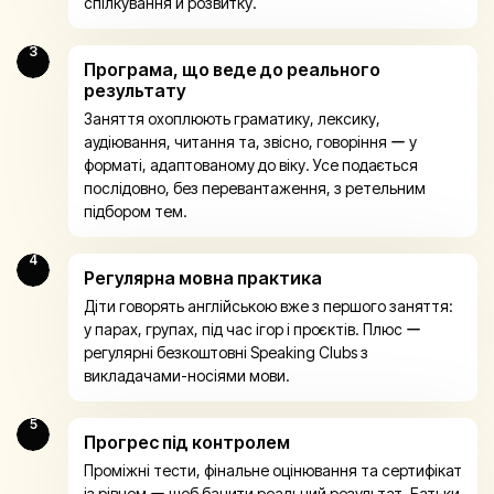
спілкування й розвитку.
3
Програма, що веде до реального
результату
Заняття охоплюють граматику, лексику,
аудіювання, читання та, звісно, говоріння ー у
форматі, адаптованому до віку. Усе подається
послідовно, без перевантаження, з ретельним
підбором тем.
4
Регулярна мовна практика
Діти говорять англійською вже з першого заняття:
у парах, групах, під час ігор і проєктів. Плюс ー
регулярні безкоштовні Speaking Clubs з
викладачами-носіями мови.
5
Прогрес під контролем
Проміжні тести, фінальне оцінювання та сертифікат
із рівнем ー щоб бачити реальний результат. Батьки