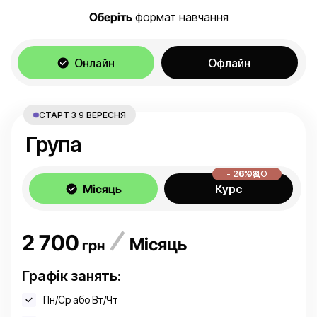
Оберіть
формат навчання
Онлайн
Офлайн
СТАРТ З 9 ВЕРЕСНЯ
Група
- 20% ДО 16.08
Місяць
Курс
2 700
Місяць
грн
Графік занять:
Пн/Ср або Вт/Чт