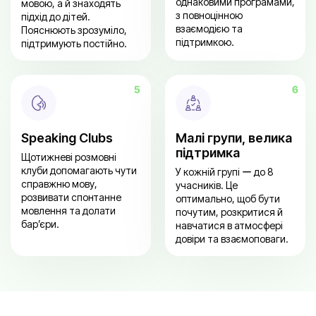
однаковими програмами,
мовою, а й знаходять
з повноцінною
підхід до дітей.
взаємодією та
Пояснюють зрозуміло,
підтримкою.
підтримують постійно.
Speaking Clubs
Малі групи, велика
підтримка
Щотижневі розмовні
клуби допомагають чути
У кожній групі ー до 8
справжню мову,
учасників. Це
розвивати спонтанне
оптимально, щоб бути
мовлення та долати
почутим, розкритися й
бар’єри.
навчатися в атмосфері
довіри та взаємоповаги.