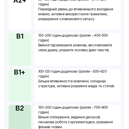
A2+
годин)
Перехідний рівень до впевненішого володіння
мовою, активне використання граматики,
розширення словникового запасу.
B1
150-200 годин додатково
(разом ~400–500
годин)
Вміння підтримувати розмову, висловлювати
свою думку, розуміти основну ідею текстів.
B1+
100-120 годин додатково
(разом ~500–620
годин)
Більше впевненості в мовленні, складніші
структури, активне розуміння медіа та статей.
B2
150–200 годин додатково
(разом ~700–800
годин)
Вільне спілкування, ведення дискусій,
письмова робота з аргументацією, розуміння
фільмів і новин.