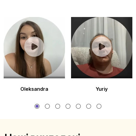
Oleksandra
Yuriy
1
2
3
4
5