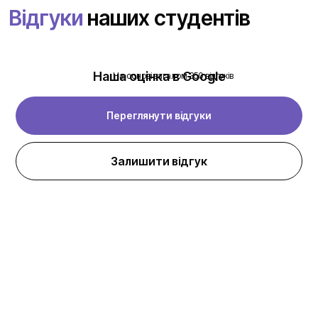
Відгуки
наших студентів
Наша оцінка в Google
На основі загалом 350 відгуків
Переглянути відгуки
Залишити відгук