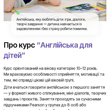
Англійська, яку люблять діти: ігри, діалоги,
творчі завдання ー дитина навчається із
задоволенням і без страху робити помилки.
Про курс
“Англійська для
дітей”
Курс орієнтований на вікову категорію 10–12 років.
Ми враховуємо особливості сприйняття, мотивації та
тем, які справді цікаві цій віковій групі.
Діти вчаться говорити англійською з першого заняття
— у форматі живого спілкування, міні-діалогів, творчих
завдань і проєктів. Заняття проходять за сучасними
підручниками Pearson у групах до 8 осіб або