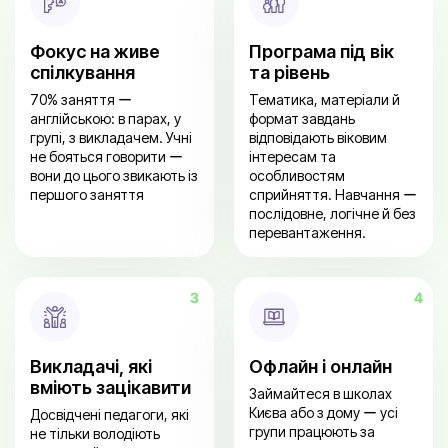
Фокус на живе
Програма під вік
спілкування
та рівень
70% заняття ー
Тематика, матеріали й
англійською: в парах, у
формат завдань
групі, з викладачем. Учні
відповідають віковим
не бояться говорити ー
інтересам та
вони до цього звикають із
особливостям
першого заняття
сприйняття. Навчання ー
послідовне, логічне й без
перевантаження.
Викладачі, які
Офлайн і онлайн
вміють зацікавити
Займайтеся в школах
Києва або з дому ー усі
Досвідчені педагоги, які
групи працюють за
не тільки володіють