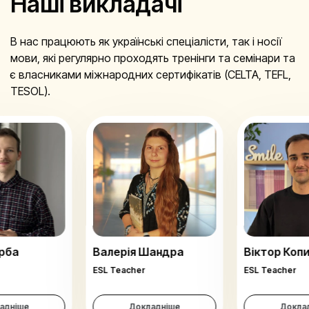
Наші викладачі
В нас працюють як українські спеціалісти, так і носії
мови, які регулярно проходять тренінги та семінари та
є власниками міжнародних сертифікатів (CELTA, TEFL,
TESOL).
рба
Валерія Шандра
Віктор Коп
ESL Teacher
ESL Teacher
адніше
Докладніше
Докла