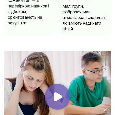
Кожен етап ー з
перевіркою навичок і
Малі групи,
фідбеком,
доброзичлива
орієнтованість на
атмосфера, викладачі,
результат
які вміють надихати
дітей