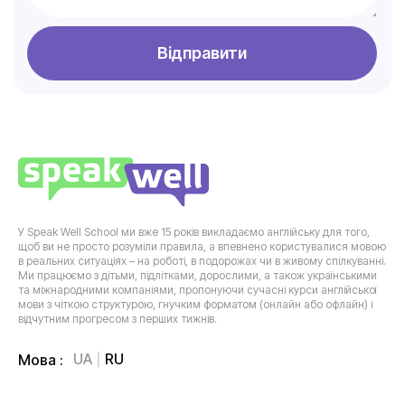
Відправити
У Speak Well School ми вже 15 років викладаємо англійську для того,
щоб ви не просто розуміли правила, а впевнено користувалися мовою
в реальних ситуаціях – на роботі, в подорожах чи в живому спілкуванні.
Ми працюємо з дітьми, підлітками, дорослими, а також українськими
та міжнародними компаніями, пропонуючи сучасні курси англійської
мови з чіткою структурою, гнучким форматом (онлайн або офлайн) і
відчутним прогресом з перших тижнів.
UA
RU
Мова :