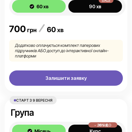
SALE
60 хв
90 хв
700
60
грн
хв
Додатково оплачується комплект паперових
підручників АБО доступ до інтерактивної онлайн-
платформи
Залишити заявку
СТАРТ З 9 ВЕРЕСНЯ
Група
- 20% ДО 16.08
Місяць
Курс