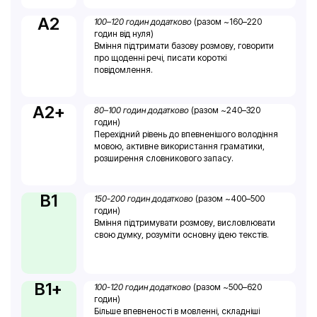
A2
100–120 годин додатково
(разом ~160–220
годин від нуля)
Вміння підтримати базову розмову, говорити
про щоденні речі, писати короткі
повідомлення.
A2+
80–100 годин додатково
(разом ~240–320
годин)
Перехідний рівень до впевненішого володіння
мовою, активне використання граматики,
розширення словникового запасу.
B1
150-200 годин додатково
(разом ~400–500
годин)
Вміння підтримувати розмову, висловлювати
свою думку, розуміти основну ідею текстів.
B1+
100-120 годин додатково
(разом ~500–620
годин)
Більше впевненості в мовленні, складніші