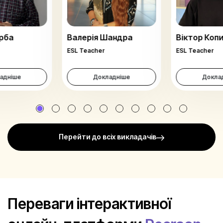
рба
Валерія Шандра
Віктор Коп
ESL Teacher
ESL Teacher
адніше
Докладніше
Докла
Перейти до всіх викладачів
Переваги інтерактивної