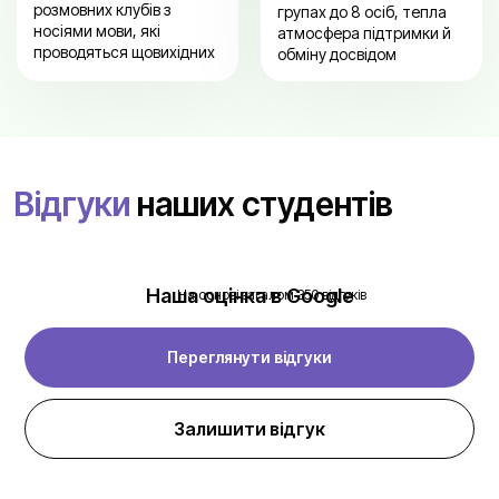
розмовних клубів з
групах до 8 осіб, тепла
носіями мови, які
атмосфера підтримки й
проводяться щовихідних
обміну досвідом
Відгуки
наших студентів
Наша оцінка в Google
На основі загалом 350 відгуків
Переглянути відгуки
Залишити відгук