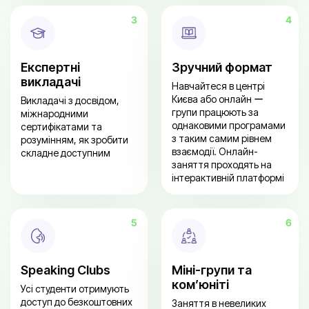
Експертні
Зручний формат
викладачі
Навчайтеся в центрі
Києва або онлайн ー
Викладачі з досвідом,
групи працюють за
міжнародними
однаковими програмами
сертифікатами та
з таким самим рівнем
розумінням, як зробити
взаємодії. Онлайн-
складне доступним
заняття проходять на
інтерактивній платформі
Speaking Clubs
Міні-групи та
ком’юніті
Усі студенти отримують
доступ до безкоштовних
Заняття в невеликих