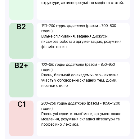
структури, активне розуміння медіа та статей.
B2
150–200 годин додатково
(разом ~700–800
годин)
Вільне спілкування, ведення дискусій,
письмова робота з аргументацією, розуміння
фільмів і новин.
B2+
100–150 годин додатково
(разом ~850–950
годин)
Рівень, близький до академічного – активна
участь у обговоренні складних тем, ідіоми,
нюанси стилю.
C1
200–250 годин додатково
(разом ~1050–1200
годин)
Рівень університетської мови, аргументоване
мовлення, розуміння складної літератури та
професійної лексики.