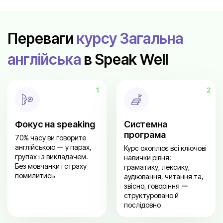
Переваги
курсу Загальна
англійська
в Speak Well
Фокус на speaking
Системна
програма
70% часу ви говорите
англійською ー у парах,
Курс охоплює всі ключові
групах і з викладачем.
навички рівня:
Без мовчанки і страху
граматику, лексику,
помилитись
аудіювання, читання та,
звісно, говоріння ー
структуровано й
послідовно