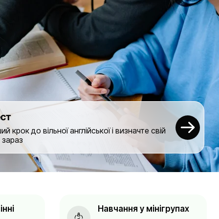
ест
й крок до вільної англійської і визначте свій
 зараз
інні
Навчання у мінігрупах