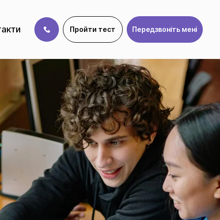
такти
Пройти тест
Передзвоніть мені