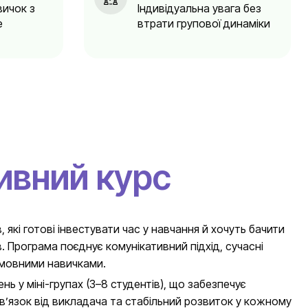
вичок з
Індивідуальна увага без
е
втрати групової динаміки
ивний курс
 які готові інвестувати час у навчання й хочуть бачити
. Програма поєднує комунікативний підхід, сучасні
 мовними навичками.
нь у міні-групах (3–8 студентів), що забезпечує
в’язок від викладача та стабільний розвиток у кожному