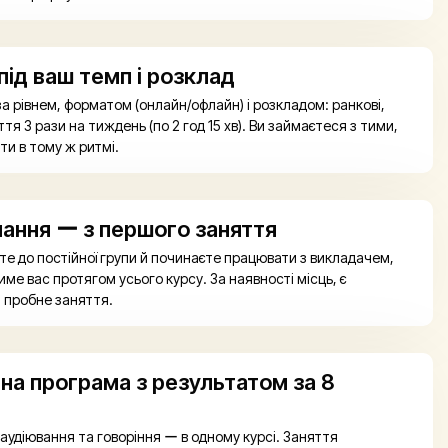
 під ваш темп і розклад
а рівнем, форматом (онлайн/офлайн) і розкладом: ранкові,
ття 3 рази на тиждень (по 2 год 15 хв). Ви займаєтеся з тими,
ти в тому ж ритмі.
чання ー з першого заняття
те до постійної групи й починаєте працювати з викладачем,
ме вас протягом усього курсу. За наявності місць, є
и пробне заняття.
на програма з результатом за 8
аудіювання та говоріння ー в одному курсі. Заняття