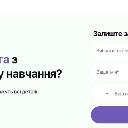
Залиште з
га
з
 навчання?
жуть всі деталі.