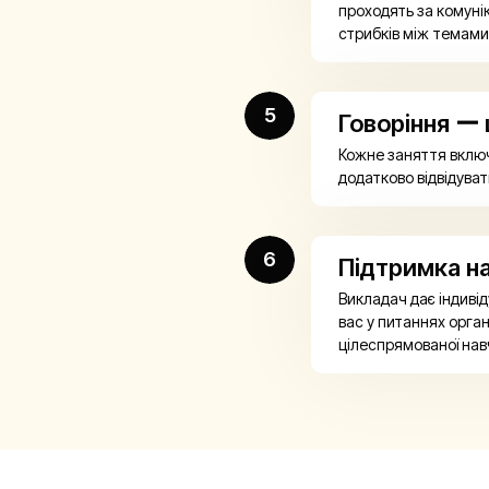
проходять за комуні
стрибків між темами
5
Говоріння ー
Кожне заняття вклю
додатково відвідува
6
Підтримка н
Викладач дає індиві
вас у питаннях орган
цілеспрямованої нав