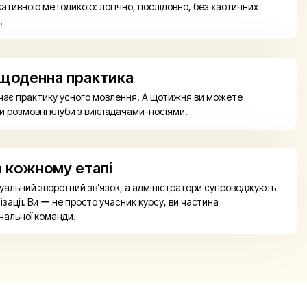
кативною методикою: логічно, послідовно, без хаотичних
.
 щоденна практика
чає практику усного мовлення. А щотижня ви можете
ти розмовні клуби з викладачами-носіями.
а кожному етапі
дуальний зворотний зв’язок, а адміністратори супроводжують
ізації. Ви ー не просто учасник курсу, ви частина
чальної команди.