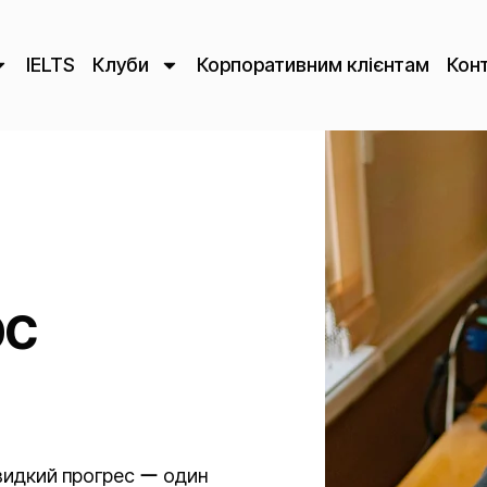
IELTS
Клуби
Корпоративним клієнтам
Кон
рс
видкий прогрес ー один