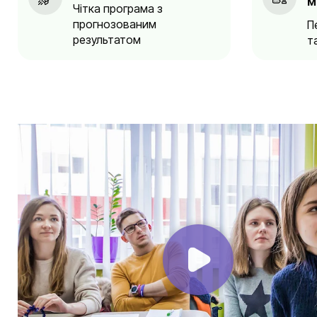
м
Чітка програма з
прогнозованим
П
результатом
т