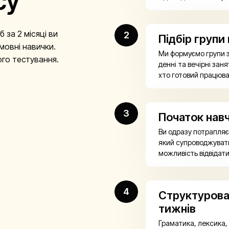
су
 за 2 місяці ви
2
Підбір групи
мовні навички.
Ми формуємо групи з
ого тестування.
денні та вечірні заня
хто готовий працюва
3
Початок нав
Ви одразу потрапляє
який супроводжувати
можливість відвідат
4
Структурова
тижнів
Граматика, лексика, 