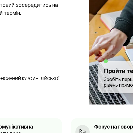
готовий зосередитись на
й термін.
Пройти т
ЕНСИВНИЙ КУРС АНГЛІЙСЬКОЇ
Зробіть перши
рівень прямо
омунікативна
Фокус на говор