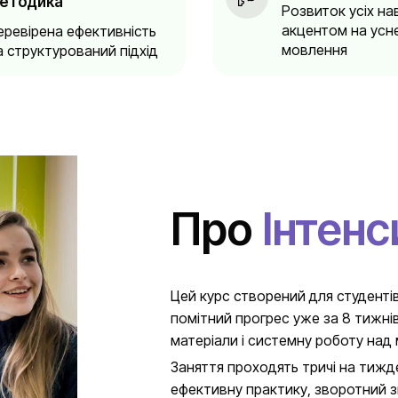
етодика
Розвиток усіх на
акцентом на усн
еревірена ефективність
мовлення
а структурований підхід
Про
Інтенс
Цей курс створений для студентів,
помітний прогрес уже за 8 тижнів
матеріали і системну роботу над
Заняття проходять тричі на тижде
ефективну практику, зворотний з