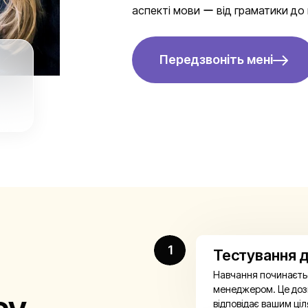
аспекті мови ー від граматики до
Передзвоніть мені
1
Тестування д
Навчання починаєтьс
менеджером. Це дозв
відповідає вашим ціля