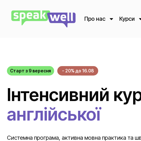
Про нас
Курси
Старт з 9 вересня
- 20% до 16.08
Інтенсивний ку
англійської
Системна програма, активна мовна практика та ш