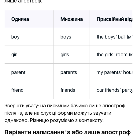
лише апостроф.
Однина
Множина
Присвійний відм
boy
boys
the boys’ ball (м’
girl
girls
the girls’ room (к
parent
parents
my parents’ house
friend
friends
our friends’ party
Зверніть увагу: на письмі ми бачимо лише апостроф
після -s, але на слух ці форми можуть звучати
однаково. Різницю розуміємо з контексту.
Варіанти написання ’s або лише апостроф