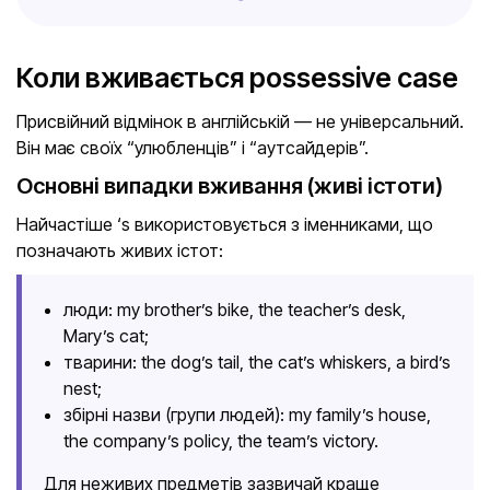
Коли вживається possessive case
Присвійний відмінок в англійській — не універсальний.
Він має своїх “улюбленців” і “аутсайдерів”.
Основні випадки вживання (живі істоти)
Найчастіше ‘s використовується з іменниками, що
позначають живих істот:
люди: my brother’s bike, the teacher’s desk,
Mary’s cat;
тварини: the dog’s tail, the cat’s whiskers, a bird’s
nest;
збірні назви (групи людей): my family’s house,
the company’s policy, the team’s victory.
Для неживих предметів зазвичай краще