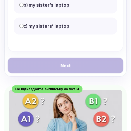
b) my sister’s laptop
c) my sisters’ laptop
Next
Не відкладайте англійську на потім