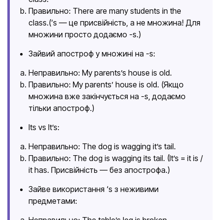
Правильно: There are many students in the
class.(‘s — це присвійність, а не множина! Для
множини просто додаємо -s.)
Зайвий апостроф у множині на -s:
Неправильно: My parents’s house is old.
Правильно: My parents’ house is old. (Якщо
множина вже закінчується на -s, додаємо
тільки апостроф.)
Its vs It’s:
Неправильно: The dog is wagging it’s tail.
Правильно: The dog is wagging its tail. (It’s = it is /
it has. Присвійність — без апострофа.)
Зайве використання ‘s з неживими
предметами:
Неправильно: The table’s leg is broken.