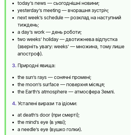
today’s news — сьогоднішні новини;
yesterday’s meeting — вчорашня зустріч;
next week’s schedule — розклад на наступний
тиждень;
a day’s work — день роботи;
two weeks’ holiday — двотижнева відпустка
(зверніть увагу: weeks’ — множина, тому лише
апостроф).
3.
Природні явища:
the sun’s rays — сонячні промені;
the moon’s surface — поверхня місяця;
the Earth’s atmosphere — атмосфера Землі.
4.
Усталені вирази та ідіоми:
at death’s door (при смерті);
the mind’s eye (в уяві);
a needle’s eye (вушко голки).