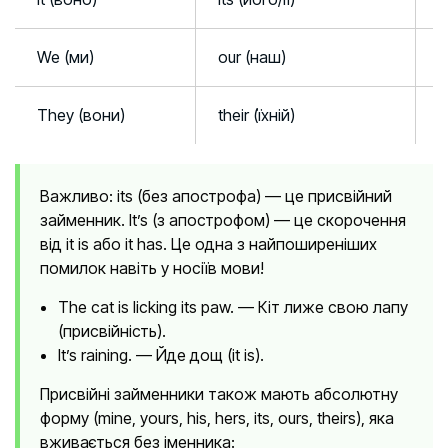
We (ми)
our (наш)
O
They (вони)
their (їхній)
T
Важливо: its (без апострофа) — це присвійний
займенник. It’s (з апострофом) — це скорочення
від it is або it has. Це одна з найпоширеніших
помилок навіть у носіїв мови!
The cat is licking its paw. — Кіт лиже свою лапу
(присвійність).
It’s raining. — Йде дощ (it is).
Присвійні займенники також мають абсолютну
форму (mine, yours, his, hers, its, ours, theirs), яка
вживається без іменника: