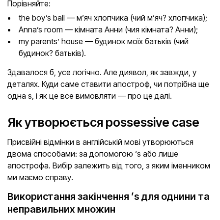
Порівняйте:
the boy’s ball — м’яч хлопчика (чий м’яч? хлопчика);
Anna’s room — кімната Анни (чия кімната? Анни);
my parents’ house — будинок моїх батьків (чий
будинок? батьків).
Здавалося б, усе логічно. Але диявол, як завжди, у
деталях. Куди саме ставити апостроф, чи потрібна ще
одна s, і як це все вимовляти — про це далі.
Як утворюється possessive case
Присвійні відмінки в англійській мові утворюються
двома способами: за допомогою ‘s або лише
апострофа. Вибір залежить від того, з яким іменником
ми маємо справу.
Використання закінчення ’s для однини та
неправильних множин