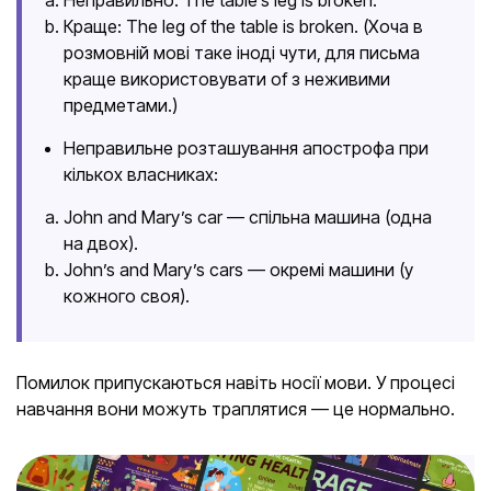
Краще: The leg of the table is broken. (Хоча в
розмовній мові таке іноді чути, для письма
краще використовувати of з неживими
предметами.)
Неправильне розташування апострофа при
кількох власниках:
John and Mary’s car — спільна машина (одна
на двох).
John’s and Mary’s cars — окремі машини (у
кожного своя).
Помилок припускаються навіть носії мови. У процесі
навчання вони можуть траплятися — це нормально.