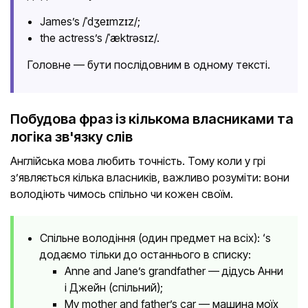
James’s /ˈdʒeɪmzɪz/;
the actress’s /ˈæktrəsɪz/.
Головне — бути послідовним в одному тексті.
Побудова фраз із кількома власниками та
логіка зв'язку слів
Англійська мова любить точність. Тому коли у грі
з’являється кілька власників, важливо розуміти: вони
володіють чимось спільно чи кожен своїм.
Спільне володіння (один предмет на всіх): ‘s
додаємо тільки до останнього в списку:
Anne and Jane’s grandfather — дідусь Анни
і Джейн (спільний);
My mother and father’s car — машина моїх