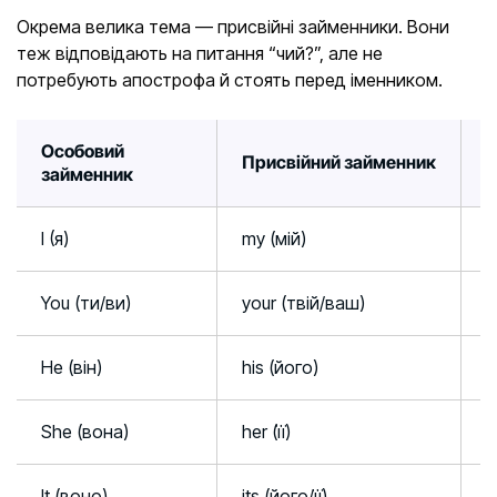
Окрема велика тема — присвійні займенники. Вони
теж відповідають на питання “чий?”, але не
потребують апострофа й стоять перед іменником.
Особовий
Присвійний займенник
П
займенник
I (я)
my (мій)
T
You (ти/ви)
your (твій/ваш)
I
He (він)
his (його)
H
She (вона)
her (її)
H
It (воно)
its (його/її)
T