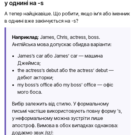
у однині на -s
А тепер найцікавіше. Що робити, якщо ім’я або іменник
в однині вже закінчується на -s?
Наприклад
: James, Chris, actress, boss.
Англійська мова допускає обидва варіанти:
James’s car або James’ car — машина
Джеймса;
the actress’s debut або the actress’ debut —
дебют акторки;
my boss’s office або my boss’ office — офіс
мого боса.
Вибір залежить від стилю. У формальному
письмі частіше використовують повну форму ‘s,
у неформальному можна зустріти лише
апостроф. Вимова в обох випадках однакова:
додаємо звук /ɪz/: