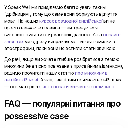
У Speak Well ми приділяємо багато уваги таким
“дрібницям”, тому що саме вони формують відчуття
мови. На наших
курсах розмовної англійської
ви не
просто вивчаєте правила — ви тренуєтеся
використовувати їх у реальних діалогах. А на
онлайн-
заняттях
ми одразу виправляємо типові помилки з
апострофами, поки вони не встигли стати звичкою.
До речі, якщо ви хочете глибше розібратися з темою
множини (яка тісно пов’язана з присвійним відмінком),
радимo прочитати нашу статтю
про множину в
англійській мові
. А якщо ви тільки починаєте свій шлях
— ось матеріал
з чого почати вивчення англійської
.
FAQ — популярні питання про
possessive case