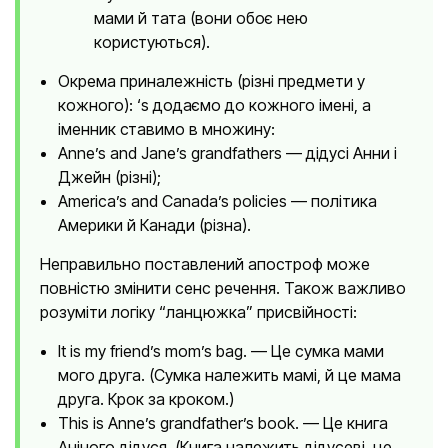
мами й тата (вони обоє нею
користуються).
Окрема приналежність (різні предмети у
кожного): ‘s додаємо до кожного імені, а
іменник ставимо в множину:
Anne’s and Jane’s grandfathers — дідусі Анни і
Джейн (різні);
America’s and Canada’s policies — політика
Америки й Канади (різна).
Неправильно поставлений апостроф може
повністю змінити сенс речення. Також важливо
розуміти логіку “ланцюжка” присвійності:
It is my friend’s mom’s bag. — Це сумка мами
мого друга. (Сумка належить мамі, й це мама
друга. Крок за кроком.)
This is Anne’s grandfather’s book. — Це книга
Аніного дідуся. (Книга належить дідусеві, це