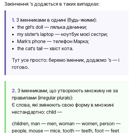
Закінчення ‘s додається в таких випадках:
1.
З іменниками в однині (будь-якими):
the girl’s doll — лялька дівчинки;
my sister’s laptop — ноутбук моєї сестри;
Mark’s phone — телефон Марка;
the cat’s tail — хвіст кота.
Тут усе просто: беремо іменник, додаємо ‘s — і
готово.
2.
З іменниками, що утворюють множину не за
правилами (irregular plurals):
Є слова, які змінюють свою форму в множині
нестандартно: child —
children, man — men, woman — women, person —
people, mouse — mice, tooth — teeth, foot — feet