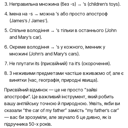
Неправильна множина (без -s) → ‘s (children’s toys).
Імена на -s → можна ‘s або просто апостроф
(James’s / James’).
Спільне володіння → ‘s тільки в останнього (John
and Mary’s car).
Окреме володіння → ‘s у кожного, іменник у
множині (John’s and Mary’s cars).
Не плутати its (присвійний) та it’s (скорочення).
З неживими предметами частіше вживаємо of, але є
винятки (час, географія, природні явища).
Присвійний відмінок — це не просто “зайві
апострофи”. Це важливий інструмент, який робить
вашу англійську точною й природною. Уявіть, якби ви
сказали “the car of my father” замість “my father’s car”
— вас би зрозуміли, але звучало б це дивно, як із
підручника 50-х років.