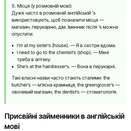
5.
Місця (у розмовній мові):
Дуже часто в розмовній англійській ‘s
використовують, щоб позначити місце —
магазин, перукарню, дім. Іменник після ‘s можна
опустити:
I’m at my sister’s (house). — Я в сестри вдома.
I need to go to the chemist’s (shop). — Мені
треба в аптеку.
She’s at the hairdresser’s. — Вона в перукарні.
Такі власні назви часто стають сталими: the
butcher’s — м’ясна крамниця, the greengrocer’s —
овочевий магазин, the dentist’s — стоматологія.
Присвійні займенники в англійській
мові