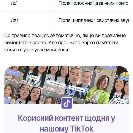
/z/
Після голосних і дзвінких приголосних
/ɪz/
Після шиплячих і свистячих звуків (s
Це правило працює автоматично, якщо ви правильно
вимовляєте слово. Але про нього варто пам’ятати,
коли готуєте усне мовлення.
Корисний контент щодня у
нашому TikTok