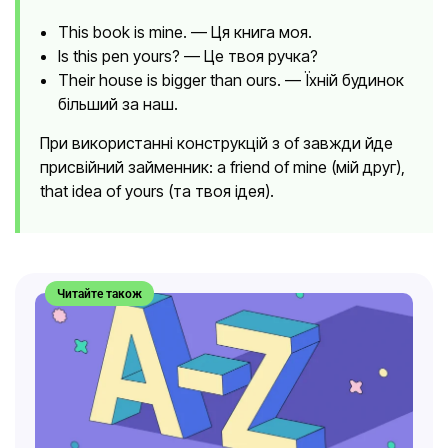
This book is mine. — Ця книга моя.
Is this pen yours? — Це твоя ручка?
Their house is bigger than ours. — Їхній будинок
більший за наш.
При використанні конструкцій з of завжди йде
присвійний займенник: a friend of mine (мій друг),
that idea of yours (та твоя ідея).
Читайте також