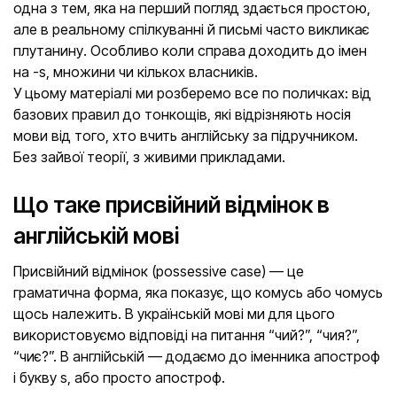
одна з тем, яка на перший погляд здається простою,
але в реальному спілкуванні й письмі часто викликає
плутанину. Особливо коли справа доходить до імен
на -s, множини чи кількох власників.
У цьому матеріалі ми розберемо все по поличках: від
базових правил до тонкощів, які відрізняють носія
мови від того, хто вчить англійську за підручником.
Без зайвої теорії, з живими прикладами.
Що таке присвійний відмінок в
англійській мові
Присвійний відмінок (possessive case) — це
граматична форма, яка показує, що комусь або чомусь
щось належить. В українській мові ми для цього
використовуємо відповіді на питання “чий?”, “чия?”,
“чиє?”. В англійській — додаємо до іменника апостроф
і букву s, або просто апостроф.