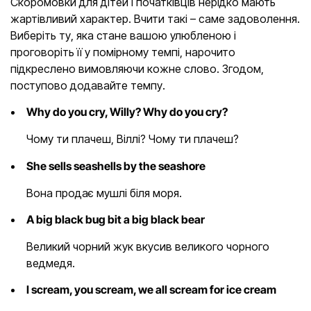
Скоромовки для дітей і початківців нерідко мають
жартівливий характер. Вчити такі – саме задоволення.
Виберіть ту, яка стане вашою улюбленою і
проговоріть її у помірному темпі, нарочито
підкреслено вимовляючи кожне слово. Згодом,
поступово додавайте темпу.
Why do you cry, Willy? Why do you cry?
Чому ти плачеш, Віллі? Чому ти плачеш?
She sells seashells by the seashore
Вона продає мушлі біля моря.
A big black bug bit a big black bear
Великий чорний жук вкусив великого чорного
ведмедя.
I scream, you scream, we all scream for ice cream