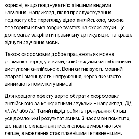
корисні, якщо поєднувати їх з іншими видами
навчання. Наприклад, після прослуховування
подкасту або перегляду відео англійською, можна
повторити кілька tongue twisters на схожі звуки. Це
допомагає закріпити правильну артикуляцію та краще
відчути звучання мови.
Також скоромовки добре працюють як мовна
розминка перед уроками, співбесідами чи публічними
виступами англійською. Вони активізують мовний
апарат і зменшують напруження, через яке часто
виникають помилки у вимові.
Для кращого ефекту варто обирати скоромовки
англійською за конкретними звуками – наприклад, /θ/,
/r/, /w/ або /s/. Такий підхід робить тренування більш
усвідомленим і результативним. З часом ви помітите,
що навіть складні англійські слова вимовляються
легше, а мовлення стає плавнішим і впевненішим.