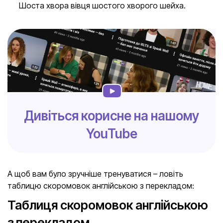
Шоста хвора вівця шостого хворого шейха.
Дивіться корисне на нашому
YouTube
А щоб вам було зручніше тренуватися – ловіть
таблицю скоромовок англійською з перекладом:
Таблиця скоромовок англійською
з перекладом