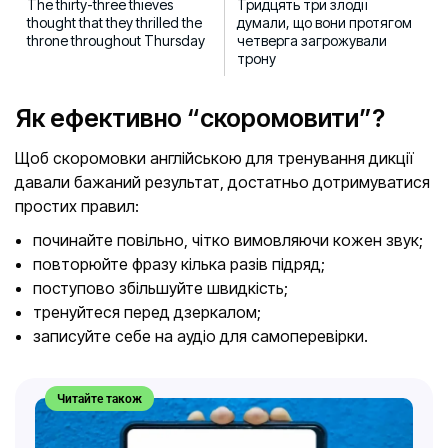
The thirty-three thieves
Тридцять три злодії
thought that they thrilled the
думали, що вони протягом
throne throughout Thursday
четверга загрожували
трону
Як ефективно “скоромовити”?
Щоб скоромовки англійською для тренування дикції
давали бажаний результат, достатньо дотримуватися
простих правил:
починайте повільно, чітко вимовляючи кожен звук;
повторюйте фразу кілька разів підряд;
поступово збільшуйте швидкість;
тренуйтеся перед дзеркалом;
записуйте себе на аудіо для самоперевірки.
Читайте також