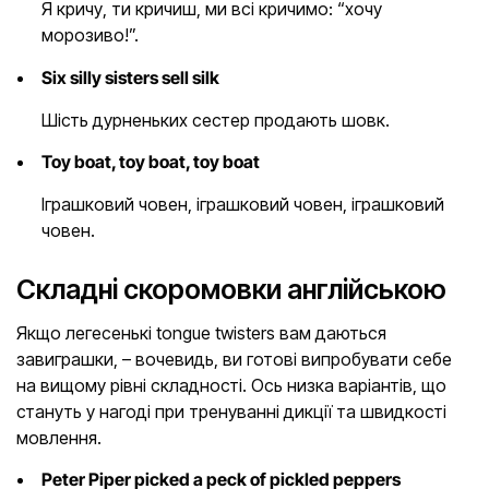
Я кричу, ти кричиш, ми всі кричимо: “хочу
морозиво!”.
Six silly sisters sell silk
Шість дурненьких сестер продають шовк.
Toy boat, toy boat, toy boat
Іграшковий човен, іграшковий човен, іграшковий
човен.
Складні скоромовки англійською
Якщо легесенькі tongue twisters вам даються
завиграшки, – вочевидь, ви готові випробувати себе
на вищому рівні складності. Ось низка варіантів, що
стануть у нагоді при тренуванні дикції та швидкості
мовлення.
Peter Piper picked a peck of pickled peppers