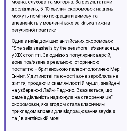
мовна, слухова та моторна. За результатами
досліджень, 5-10 хвилин скоромовок на день
можуть помітно покращити вимову та
впевненість у мовленні вже за кілька тижнів
регулярної практики.
Одна з найвідоміших англійських скоромовок
“She sells seashells by the seashore” з’явилася ще
у XIX столітті. За однією з популярних версій,
вона пов’язана з реальною історичною
постаттю – британською палеонтологинею Мері
Еннінг. У дитинстві та юності вона заробляла на
життя, продаючи скам’янілості й мушлі, знайдені
на узбережжі Лайм-Реджис. Вважається, що
саме її діяльність надихнула на створення цієї
скоромовки, яка згодом стала класичним
прикладом вправи для відпрацювання звуків s
та ʃ в англійській мові.