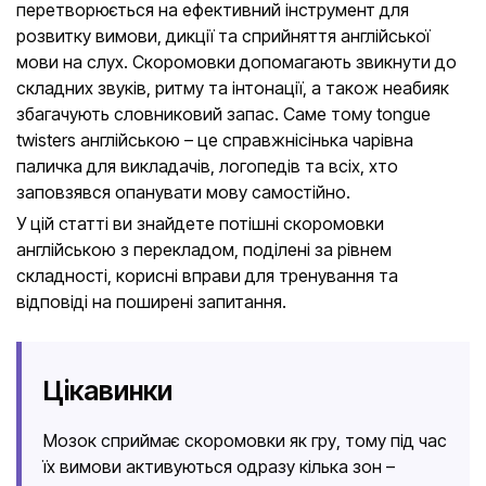
перетворюється на ефективний інструмент для
розвитку вимови, дикції та сприйняття англійської
мови на слух. Скоромовки допомагають звикнути до
складних звуків, ритму та інтонації, а також неабияк
збагачують словниковий запас. Саме тому tongue
twisters англійською – це справжнісінька чарівна
паличка для викладачів, логопедів та всіх, хто
заповзявся опанувати мову самостійно.
У цій статті ви знайдете потішні скоромовки
англійською з перекладом, поділені за рівнем
складності, корисні вправи для тренування та
відповіді на поширені запитання.
Цікавинки
Мозок сприймає скоромовки як гру, тому під час
їх вимови активуються одразу кілька зон –