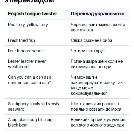
English tongue twister
Переклад українською
Red lorry, yellow lorry
Червона вантажівка, жовта
вантажівка
Fresh fried fish
Свіжа смажена риба
Four furious friends
Чотири люті друзі
Lesser leather never
Погана шкіра ще ніколи не
weathered
витримувала негоди
Can you can a can as a
Чи можеш ти
canner can can a can?
законсервувати банку так,
як це може
консервувальник?
Six slippery snails slid slowly
Шість слизьких равликів
seaward
повільно ковзали до моря
A big black bug bit a big
Великий чорний жук укусив
black bear
великого чорного ведмедя