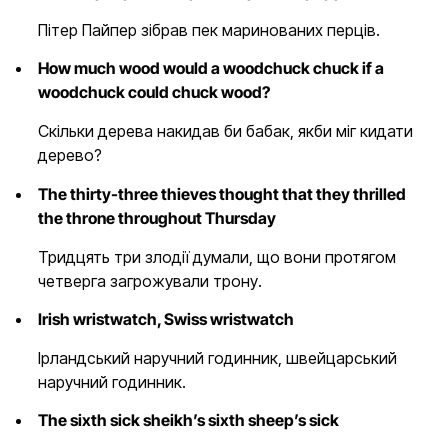
Пітер Пайпер зібрав пек маринованих перців.
How much wood would a woodchuck chuck if a
woodchuck could chuck wood?
Скільки дерева накидав би бабак, якби міг кидати
дерево?
The thirty-three thieves thought that they thrilled
the throne throughout Thursday
Тридцять три злодії думали, що вони протягом
четверга загрожували трону.
Irish wristwatch, Swiss wristwatch
Ірландський наручний годинник, швейцарський
наручний годинник.
The sixth sick sheikh’s sixth sheep’s sick