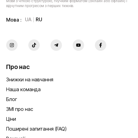
мови з чіткою структурою, гнучким форматом (онлайн або офлайн) і
відчутним прогресом з перших тижнів.
UA
RU
Мова :
Про нас
Знижки на навчання
Наша команда
Блог
ЗМІ про нас
Ціни
Поширені запитання (FAQ)