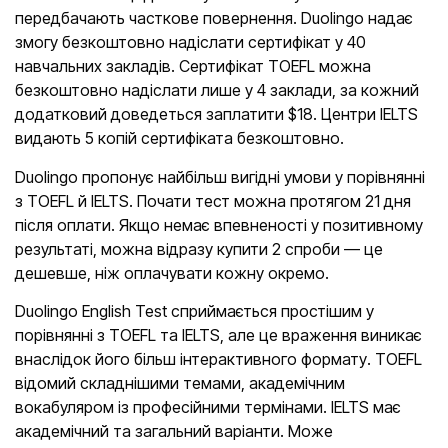
передбачають часткове повернення. Duolingo надає
змогу безкоштовно надіслати сертифікат у 40
навчальних закладів. Сертифікат TOEFL можна
безкоштовно надіслати лише у 4 заклади, за кожний
додатковий доведеться заплатити $18. Центри IELTS
видають 5 копій сертифіката безкоштовно.
Duolingo пропонує найбільш вигідні умови у порівнянні
з TOEFL й IELTS. Почати тест можна протягом 21 дня
після оплати. Якщо немає впевненості у позитивному
результаті, можна відразу купити 2 спроби — це
дешевше, ніж оплачувати кожну окремо.
Duolingo English Test сприймається простішим у
порівнянні з TOEFL та IELTS, але це враження виникає
внаслідок його більш інтерактивного формату. TOEFL
відомий складнішими темами, академічним
вокабуляром із професійними термінами. IELTS має
академічний та загальний варіанти. Може