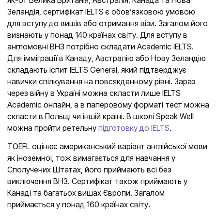
Зеландія, сертифікат IELTS є обов’язковою умовою
для вступу до вишів або отримання візи. Загалом його
визнають у понад 140 країнах світу. Для вступу в
англомовні ВНЗ потрібно складати Academic IELTS.
Для імміграції в Канаду, Австралію або Нову Зеландію
складають іспит IELTS General, який підтверджує
навички спілкування на повсякденному рівні. Зараз
через війну в Україні можна скласти лише IELTS
Academic онлайн, а в паперовому форматі тест можна
скласти в Польщі чи іншій країні. В школі Speak Well
можна пройти ретельну
підготовку до IELTS
.
TOEFL оцінює американський варіант англійської мови
як іноземної, тож вимагається для навчання у
Сполучених Штатах, його приймають всі без
виключення ВНЗ. Сертифікат також приймають у
Канаді та багатьох вишах Європи. Загалом
приймається у понад 160 країнах світу.