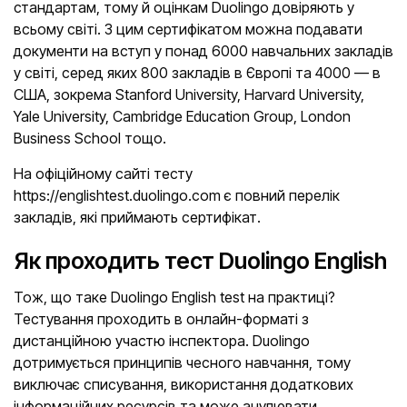
стандартам, тому й оцінкам Duolingo довіряють у
всьому світі. З цим сертифікатом можна подавати
документи на вступ у понад 6000 навчальних закладів
у світі, серед яких 800 закладів в Європі та 4000 — в
США, зокрема Stanford University, Harvard University,
Yale University, Cambridge Education Group, London
Business School тощо.
На офіційному сайті тесту
https://englishtest.duolingo.com є повний перелік
закладів, які приймають сертифікат.
Як проходить тест Duolingo English
Тож, що таке Duolingo Еnglish test на практиці?
Тестування проходить в онлайн-форматі з
дистанційною участю інспектора. Duolingo
дотримується принципів чесного навчання, тому
виключає списування, використання додаткових
інформаційних ресурсів та може анулювати