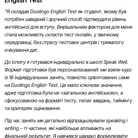
“Я складав Duolingo English Test як студент, якому був
потрібен швидкий і зручний спосіб підтвердити рівень
англійської для вступу. Вирішальним фактором для мене
стала можливість скласти тест онлайн, у звичному
середовищі, без стресу тестових центрів і тривалого
очікування дат.
До іспиту я готувався індивідуально в школі Speak Well.
Формат підготовки був персоналізований: ми взяли курс
із 16 індивідуальних занять, повністю орієнтованих саме
на Duolingo English Test. Це мало ключове значення,
адже підготовка була не «загальною англійською», а
сфокусованою на форматі тесту, типах завдань, таймінгу
та критеріях оцінювання.
Під час занять ми детально відпрацьовували speaking і
writing – ті частини, які найбільше впливають на
фінальний результат. Я навчився швидко формулювати