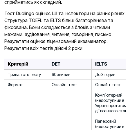
сприйматись як складний.
Тест Duolingo оцінює ШІ та інспектори на різних рівнях.
Структура TOEFL та IELTS більш багаторівнева та
фіксована. Вони складаються з блоків з чіткими
межами: аудіювання, читання, говоріння, письмо.
Результати оцінює ліцензований екзаменатор.
Результати всіх тестів дійсні 2 роки.
Критерій
DET
IELTS
Тривалість тесту
60 хвилин
До 3 годин
Формат
Онлайн-тест
Онлайн-тест
Комп’ютерний
(недоступний в
Україні протягом
дії воєнного стану
Паперовий
(недоступний в