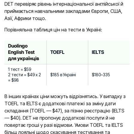
DET перевіряє рівень інтернаціональної англійської й
приймається навчальними закладами Європи, США,
Азії, Африки тощо.
Порівняльна таблиця цін на тести в Україні:
Duolingo
English Test
TOEFL
IELTS
для українців
1 тест = $59
2 тести = $49 х 2
$185 в Україні
$180–335
= $98
В інших країнах ціни можуть відрізнятись. У випадку з
TOEFL та IELTS є додаткові платежі за зміну дати
складання (TOEFL — $47), за пізню реєстрацію (IELTS
— $40). DET не пропонує додаткові послуги й не
повертає гроші у разі відмови. Умови TOEFL та IELTS
більш лояльні щодо скасування тестування та