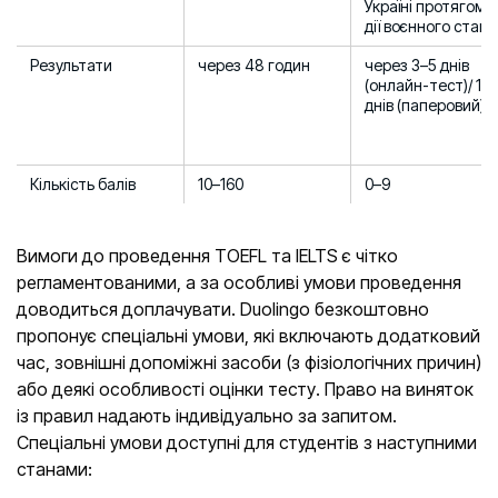
Україні протягом
дії воєнного стану
Результати
через 48 годин
через 3–5 днів
(онлайн-тест)/ 13
днів (паперовий)
Кількість балів
10–160
0–9
Вимоги до проведення TOEFL та IELTS є чітко
регламентованими, а за особливі умови проведення
доводиться доплачувати. Duolingo безкоштовно
пропонує спеціальні умови, які включають додатковий
час, зовнішні допоміжні засоби (з фізіологічних причин)
або деякі особливості оцінки тесту. Право на виняток
із правил надають індивідуально за запитом.
Спеціальні умови доступні для студентів з наступними
станами: