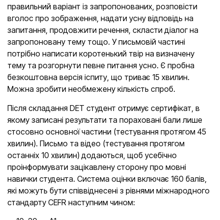
правильний варіант із запропонованих, розповісти
вголос про зображення, надати усну відповідь на
запитання, продовжити речення, скласти діалог на
запропоновану тему тощо. У письмовій частині
потрібно написати коротенький твір на визначену
тему та розгорнути певне питання усно. Є пробна
безкоштовна версія іспиту, що триває 15 хвилин.
Можна зробити необмежену кількість спроб.
Після складання DET студент отримує сертифікат, в
якому записані результати та пораховані бали лише
стосовно основної частини (тестування протягом 45
хвилин). Письмо та відео (тестування протягом
останніх 10 хвилин) додаються, щоб усебічно
проінформувати зацікавлену сторону про мовні
навички студента. Система оцінки включає 160 балів,
які можуть бути співвіднесені з рівнями міжнародного
стандарту CEFR наступним чином: