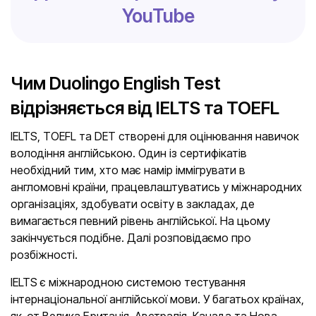
YouTube
Чим Duolingo English Test
відрізняється від IELTS та TOEFL
IELTS, TOEFL та DET створені для оцінювання навичок
володіння англійською. Один із сертифікатів
необхідний тим, хто має намір іммігрувати в
англомовні країни, працевлаштуватись у міжнародних
організаціях, здобувати освіту в закладах, де
вимагається певний рівень англійської. На цьому
закінчується подібне. Далі розповідаємо про
розбіжності.
IELTS є міжнародною системою тестування
інтернаціональної англійської мови. У багатьох країнах,
як-от Велика Британія, Австралія, Канада та Нова