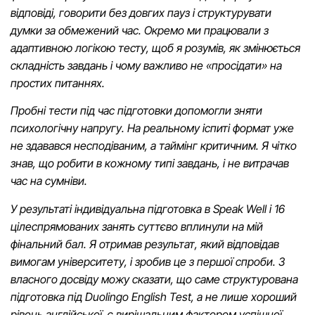
відповіді, говорити без довгих пауз і структурувати
думки за обмежений час. Окремо ми працювали з
адаптивною логікою тесту, щоб я розумів, як змінюється
складність завдань і чому важливо не «просідати» на
простих питаннях.
Пробні тести під час підготовки допомогли зняти
психологічну напругу. На реальному іспиті формат уже
не здавався несподіваним, а таймінг критичним. Я чітко
знав, що робити в кожному типі завдань, і не витрачав
час на сумніви.
У результаті індивідуальна підготовка в Speak Well і 16
цілеспрямованих занять суттєво вплинули на мій
фінальний бал. Я отримав результат, який відповідав
вимогам університету, і зробив це з першої спроби. З
власного досвіду можу сказати, що саме структурована
підготовка під Duolingo English Test, а не лише хороший
рівень англійської, є вирішальним фактором успішної