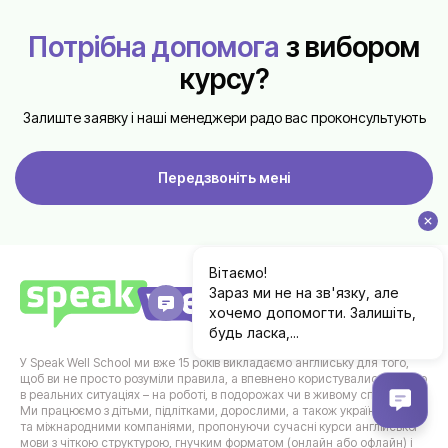
Потрібна допомога
з вибором
курсу?
Залиште заявку і наші менеджери радо вас проконсультують
Передзвоніть мені
У Speak Well School ми вже 15 років викладаємо англійську для того,
щоб ви не просто розуміли правила, а впевнено користувалися мовою
в реальних ситуаціях – на роботі, в подорожах чи в живому спілкуванні.
Ми працюємо з дітьми, підлітками, дорослими, а також українськими
та міжнародними компаніями, пропонуючи сучасні курси англійської
мови з чіткою структурою, гнучким форматом (онлайн або офлайн) і