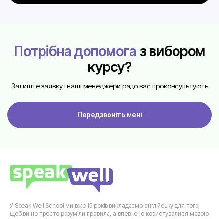
Потрібна допомога
з вибором
курсу?
Залиште заявку і наші менеджери радо вас проконсультують
Передзвоніть мені
У Speak Well School ми вже 15 років викладаємо англійську для того,
щоб ви не просто розуміли правила, а впевнено користувалися мовою