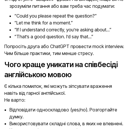
зрозуміли питання або вам треба час подумати:
“Could you please repeat the question?”
“Let me think for a moment.”
“If I understand correctly, you’re asking about…”
“That’s a good question. I’d say that…”
Попросіть друга або ChatGPT провести mock interview.
Чим більше практики, тим менше стресу.
Чого краще уникати на співбесіді
англійською мовою
Є кілька помилок, які можуть зіпсувати враження
навіть від гарної англійської.
Не варто:
Відповідати односкладово (yes/no). Розгортайте
думку.
Використовувати складні слова, в яких не впевнені.