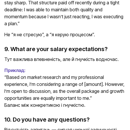
stay sharp. That structure paid off recently during a tight
deadline: I was able to maintain both quality and
momentum because I wasn’t just reacting, I was executing
a plan.”
Не “я не стресую”, а “я керую процесом”.
9. What are your salary expectations?
Тут важлива впевненість, але й гнучкість водночас.
Приклад:
“Based on market research and my professional
experience, I’m considering a range of [amount]. However,
I’m open to discussion, as the overall package and growth
opportunities are equally important to me.”
Баланс між конкретикою і гнучкістю.
10. Do you have any questions?
Відсутність запитань — сигнал низької залученості.