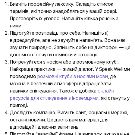
Вивчіть професійну лексику. Складіть список
термінів, які точно знадобляться у вашій сфері.
Проговоріть їх уголос. Напишіть кілька речень з
ними.
Підготуйте розповідь про себе. Напишіть її,
відредагуйте, але не заучуйте напам’ять. Вона має
звучати природно. Запишіть себе на диктофон — це
допоможе почути помилки й інтонації.
Потренуйтеся з носієм або в розмовному клубі.
Найкраща практика — живий діалог. У Speak Well ми
проводимо
розмовні клуби з носіями мови
, де
можна в безпечній атмосфері відпрацювати
навички спілкування. Також є добірка
онлайн-
ресурсів для спілкування з іноземцями
, які стануть у
пригоді.
Дослідіть компанію. Вивчіть сайт, соціальні мережі,
останні новини. Це дасть вам матеріал для
відповідей і власних запитань.
Підготуйте “аварійні” фрази. На випадок, якщо ви не