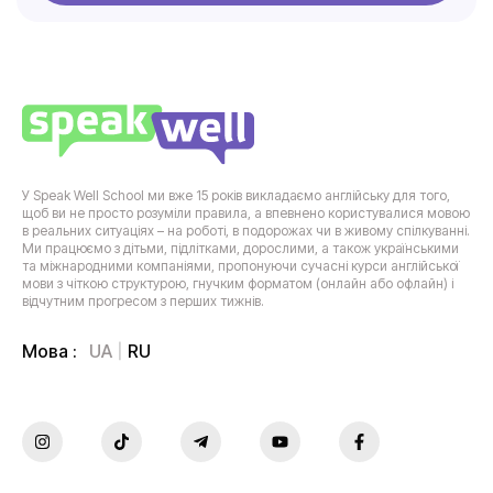
У Speak Well School ми вже 15 років викладаємо англійську для того,
щоб ви не просто розуміли правила, а впевнено користувалися мовою
в реальних ситуаціях – на роботі, в подорожах чи в живому спілкуванні.
Ми працюємо з дітьми, підлітками, дорослими, а також українськими
та міжнародними компаніями, пропонуючи сучасні курси англійської
мови з чіткою структурою, гнучким форматом (онлайн або офлайн) і
відчутним прогресом з перших тижнів.
UA
RU
Мова :