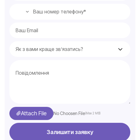
Attach File
No Choosen File
(Max 2 MB)
Залишити заявку