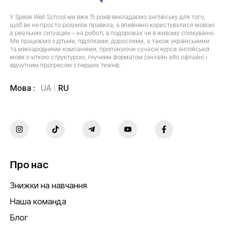
У Speak Well School ми вже 15 років викладаємо англійську для того,
щоб ви не просто розуміли правила, а впевнено користувалися мовою
в реальних ситуаціях – на роботі, в подорожах чи в живому спілкуванні.
Ми працюємо з дітьми, підлітками, дорослими, а також українськими
та міжнародними компаніями, пропонуючи сучасні курси англійської
мови з чіткою структурою, гнучким форматом (онлайн або офлайн) і
відчутним прогресом з перших тижнів.
UA
RU
Мова :
Про нас
Знижки на навчання
Наша команда
Блог