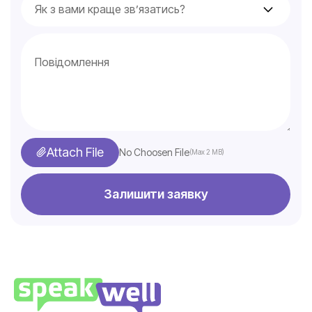
Attach File
No Choosen File
(Max 2 MB)
Залишити заявку