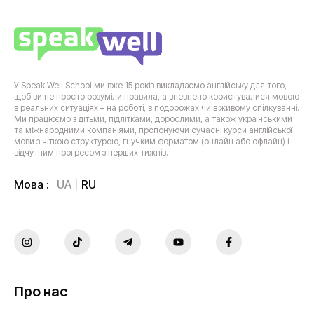
У Speak Well School ми вже 15 років викладаємо англійську для того,
щоб ви не просто розуміли правила, а впевнено користувалися мовою
в реальних ситуаціях – на роботі, в подорожах чи в живому спілкуванні.
Ми працюємо з дітьми, підлітками, дорослими, а також українськими
та міжнародними компаніями, пропонуючи сучасні курси англійської
мови з чіткою структурою, гнучким форматом (онлайн або офлайн) і
відчутним прогресом з перших тижнів.
UA
RU
Мова :
Про нас