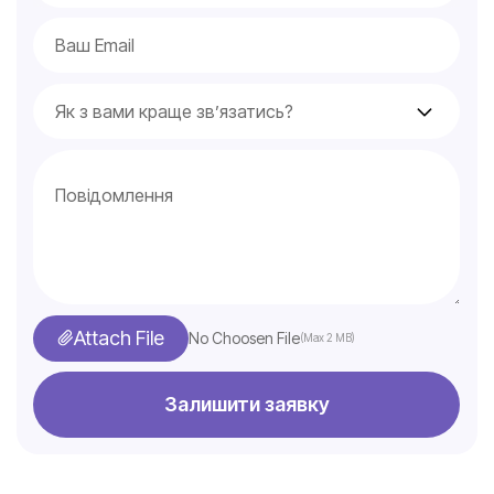
Attach File
No Choosen File
(Max 2 MB)
Залишити заявку