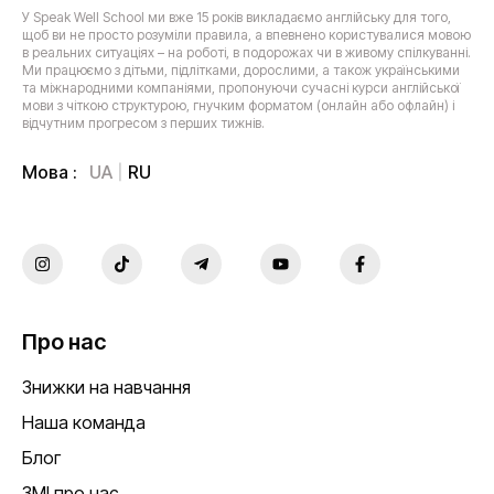
У Speak Well School ми вже 15 років викладаємо англійську для того,
щоб ви не просто розуміли правила, а впевнено користувалися мовою
в реальних ситуаціях – на роботі, в подорожах чи в живому спілкуванні.
Ми працюємо з дітьми, підлітками, дорослими, а також українськими
та міжнародними компаніями, пропонуючи сучасні курси англійської
мови з чіткою структурою, гнучким форматом (онлайн або офлайн) і
відчутним прогресом з перших тижнів.
UA
RU
Мова :
Про нас
Знижки на навчання
Наша команда
Блог
ЗМІ про нас