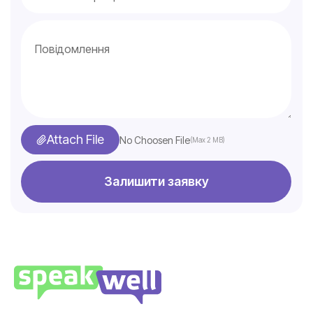
Attach File
No Choosen File
(Max 2 MB)
Залишити заявку