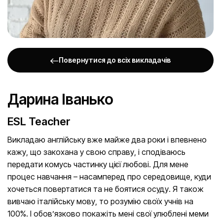
Повернутися до всіх викладачів
Дарина Іванько
ESL Teacher
Викладаю англійську вже майже два роки і впевнено
кажу, що закохана у свою справу, і сподіваюсь
передати комусь частинку цієї любові. Для мене
процес навчання – насамперед про середовище, куди
хочеться повертатися та не боятися осуду. Я також
вивчаю італійську мову, то розумію своїх учнів на
100%. І обов’язково покажіть мені свої улюблені меми