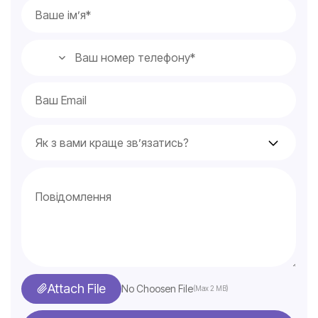
Attach File
No Choosen File
(Max 2 MB)