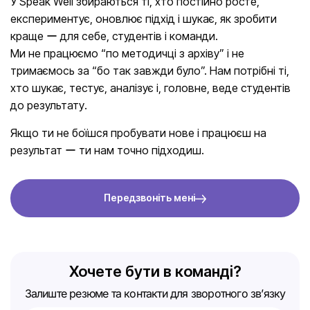
У Speak Well збираються ті, хто постійно росте,
експериментує, оновлює підхід і шукає, як зробити
краще ー для себе, студентів і команди.
Ми не працюємо “по методичці з архіву” і не
тримаємось за “бо так завжди було”. Нам потрібні ті,
хто шукає, тестує, аналізує і, головне, веде студентів
до результату.
Якщо ти не боїшся пробувати нове і працюєш на
результат ー ти нам точно підходиш.
Передзвоніть мені
Хочете бути в команді?
Залиште резюме та контакти для зворотного зв’язку