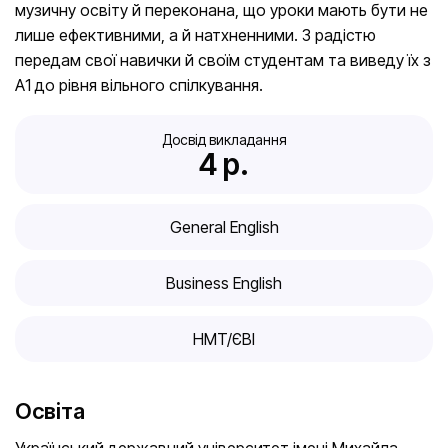
музичну освіту й переконана, що уроки мають бути не
лише ефективними, а й натхненними. З радістю
передам свої навички й своїм студентам та виведу їх з
А1 до рівня вільного спілкування.
Досвід викладання
4
 р.
General English
Business English
HMT/ЄВІ
Освіта
Український державний університет імені Михайла