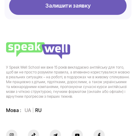
Залишити заявку
У Speak Well School ми вже 15 років викладаємо англійську для того,
щоб ви не просто розуміли правила, а впевнено користувалися мовою
в реальних ситуаціях – на роботі, в подорожах чи в живому спілкуванні.
Ми працюємо з дітьми, підлітками, дорослими, а також українськими
та міжнародними компаніями, пропонуючи сучасні курси англійської
мови з чіткою структурою, гнучким форматом (онлайн або офлайн) і
відчутним прогресом з перших тижнів.
UA
RU
Мова :