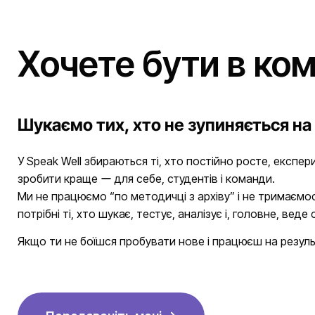
Хочете бути в ком
Шукаємо тих, хто не зупиняється на 
У Speak Well збираються ті, хто постійно росте, експери
зробити краще ー для себе, студентів і команди.
Ми не працюємо “по методичці з архіву” і не тримаємос
потрібні ті, хто шукає, тестує, аналізує і, головне, веде
Якщо ти не боїшся пробувати нове і працюєш на резул