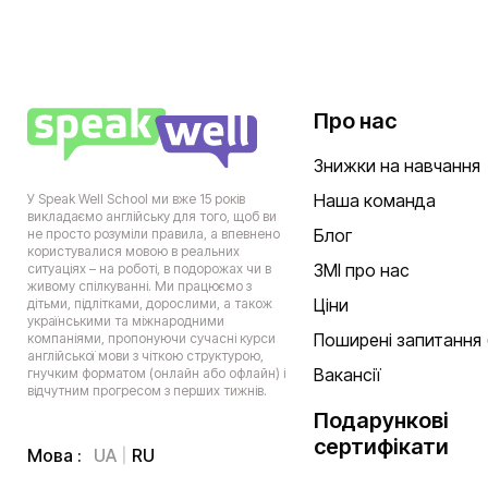
Про нас
Знижки на навчання
Наша команда
У Speak Well School ми вже 15 років
викладаємо англійську для того, щоб ви
Блог
не просто розуміли правила, а впевнено
користувалися мовою в реальних
ЗМІ про нас
ситуаціях – на роботі, в подорожах чи в
живому спілкуванні. Ми працюємо з
Ціни
дітьми, підлітками, дорослими, а також
українськими та міжнародними
Поширені запитання 
компаніями, пропонуючи сучасні курси
англійської мови з чіткою структурою,
Вакансії
гнучким форматом (онлайн або офлайн) і
відчутним прогресом з перших тижнів.
Подарункові
сертифікати
UA
RU
Мова :