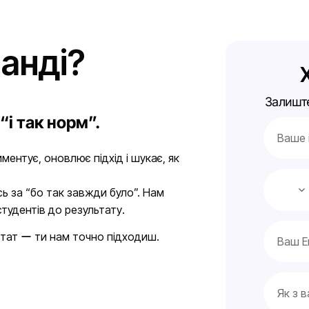
анді?
Залиште
“і так норм”.
ментує, оновлює підхід і шукає, як
ь за “бо так завжди було”. Нам
 студентів до результату.
ьтат ー ти нам точно підходиш.