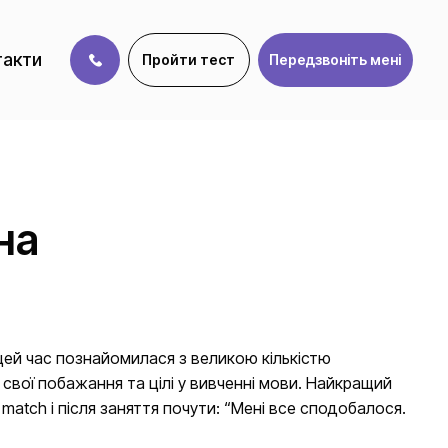
такти
Пройти тест
Передзвоніть мені
на
 цей час познайомилася з великою кількістю
 свої побажання та цілі у вивченні мови. Найкращий
match і після заняття почути: “Мені все сподобалося.