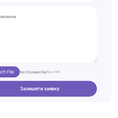
ach File
No Choosen File
(Max 2 MB)
Залишити заявку