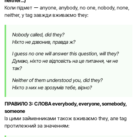
neither…)
Коли підмет ー anyone, anybody, no one, nobody, none,
neither, у tag завжди вживаємо they:
Nobody called, did they?
Ніхто не дзвонив, правда ж?
I guess no one will answer this question, will they?
Думаю, ніхто не відповість на це питання, чи не
так?
Neither of them understood you, did they?
Ніхто з них не зрозумів тебе, вірно?
ПРАВИЛО 3: СЛОВА everybody, everyone, somebody,
someone
Із цими займенниками також вживаємо they, але tag
протилежний за значенням: