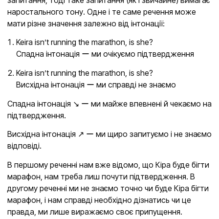
наростального тону. Одне і те саме речення може
мати різне значення залежно від інтонації:
Keira isn’t running the marathon, is she?
Спадна інтонація ー ми очікуємо підтвердження
Keira isn’t running the marathon, is she?
Висхідна інтонація ー ми справді не знаємо
Спадна інтонація ↘ ー ми майже впевнені й чекаємо на
підтвердження.
Висхідна інтонація ↗ ー ми щиро запитуємо і не знаємо
відповіді.
В першому реченні нам вже відомо, що Кіра буде бігти
марафон, нам треба лиш почути підтвердження. В
другому реченні ми не знаємо точно чи буде Кіра бігти
марафон, і нам справді необхідно дізнатись чи це
правда, ми лише виражаємо своє припущення.