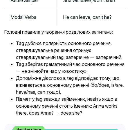
Future Simple
She will leave, won’t she?
Modal Verbs
He can leave, can’t he?
Головні правила утворення розділових запитань:
Tag дублює полярність основного речення:
стверджувальне речення отримує
стверджувальний tag, заперечне ー заперечний.
Tag зберігає граматичний час основного речення
ー не змінюйте час у «хвостику».
Допоміжне дієслово в tag відповідає тому, що
вживається в основному реченні (do/does, is/are,
have/has, can тощо).
Підмет у tag завжди займенник, навіть якщо в
основному реченні стоїть іменник: Anna works
there, does Anna? → does she?
Читайте також