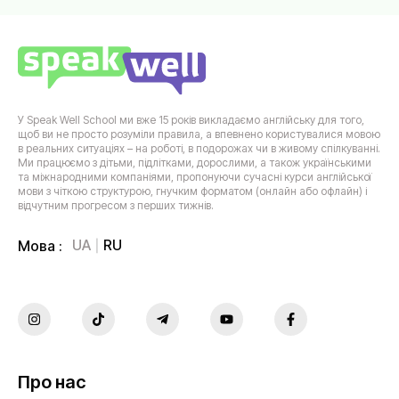
У Speak Well School ми вже 15 років викладаємо англійську для того,
щоб ви не просто розуміли правила, а впевнено користувалися мовою
в реальних ситуаціях – на роботі, в подорожах чи в живому спілкуванні.
Ми працюємо з дітьми, підлітками, дорослими, а також українськими
та міжнародними компаніями, пропонуючи сучасні курси англійської
мови з чіткою структурою, гнучким форматом (онлайн або офлайн) і
відчутним прогресом з перших тижнів.
UA
RU
Мова :
Про нас