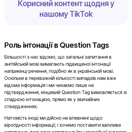
Корисний контент щодня у
нашому TikTok
Роль інтонації в Question Tags
Більшості з нас відомо, що загальні запитання в
англійській мові вимагають підвищеної інтонації
наприкінці речення, подібно як в українській мові.
Оскільки в переважній кількості випадків нам вже
відома інформація і ми чекаємо лише на
підтвердження, кінцевий Question Tag вимовляється зі
спадною інтонацією, прямо як у звичайних
ствердженнях.
Натомість іноді ми дійсно не впевнені щодо
вірогідності інформації, і хочемо поставити ввічливе
запитання, тоді таке запитання (як і звичайне) вимагає