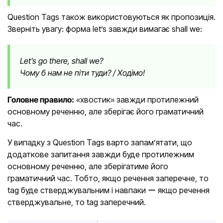
Question Tags також використовуються як пропозиція.
Зверніть увагу: форма let’s завжди вимагає shall we:
Let’s go there, shall we?
Чому б нам не піти туди? / Ходімо!
Головне правило:
«хвостик» завжди протилежний
основному реченню, але зберігає його граматичний
час.
У випадку з Question Tags варто запам’ятати, що
додаткове запитання завжди буде протилежним
основному реченню, але зберігатиме його
граматичний час. Тобто, якщо речення заперечне, то
tag буде стверджувальним і навпаки ー якщо речення
стверджувальне, то tag заперечний.