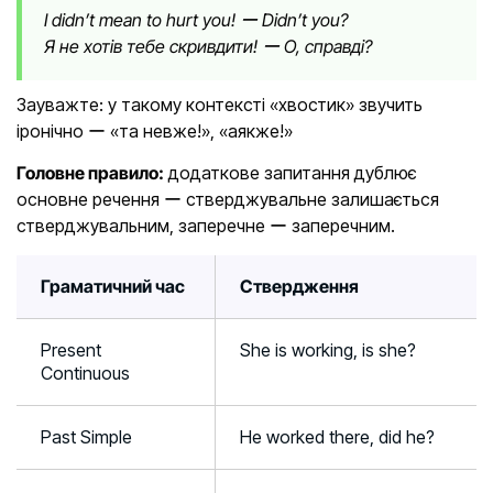
I didn’t mean to hurt you! ー Didn’t you?
Я не хотів тебе скривдити! ー О, справді?
Зауважте: у такому контексті «хвостик» звучить
іронічно ー «та невже!», «аякже!»
Головне правило:
додаткове запитання дублює
основне речення ー стверджувальне залишається
стверджувальним, заперечне ー заперечним.
Граматичний час
Ствердження
Present
She is working, is she?
Continuous
Past Simple
He worked there, did he?