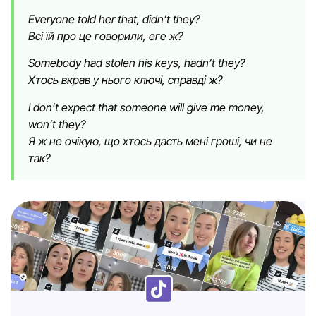
Everyone told her that, didn’t they?
Всі їй про це говорили, еге ж?
Somebody had stolen his keys, hadn’t they?
Хтось вкрав у нього ключі, справді ж?
I don’t expect that someone will give me money,
won’t they?
Я ж не очікую, що хтось дасть мені гроші, чи не
так?