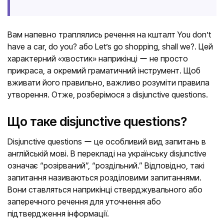
Вам напевно траплялись речення на кшталт You don’t
have a car, do you? або Let’s go shopping, shall we?. Цей
характерний «хвостик» наприкінці ー не просто
прикраса, а окремий граматичний інструмент. Щоб
вживати його правильно, важливо розуміти правила
утворення. Отже, розберімося з disjunctive questions.
Що таке disjunctive questions?
Disjunctive questions ー це особливий вид запитань в
англійській мові. В перекладі на українську disjunctive
означає “розірваний”, “роздільний.” Відповідно, такі
запитання називаються розділовими запитаннями.
Вони ставляться наприкінці стверджувального або
заперечного речення для уточнення або
підтвердження інформації.