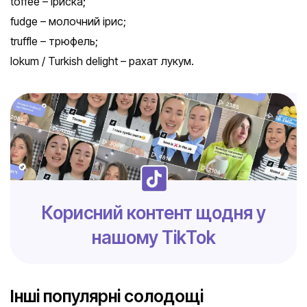
toffee – іриска;
fudge – молочний ірис;
truffle – трюфель;
lokum / Turkish delight – рахат лукум.
Корисний контент щодня у
нашому TikTok
Інші популярні солодощі