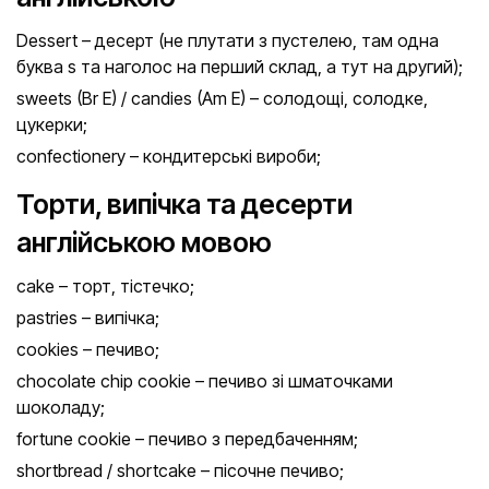
Dessert – десерт (не плутати з пустелею, там одна
буква s та наголос на перший склад, а тут на другий);
sweets (Br E) / candies (Am E) – солодощі, солодке,
цукерки;
confectionery – кондитерські вироби;
Торти, випічка та десерти
англійською мовою
cake – торт, тістечко;
pastries – випічка;
cookies – печиво;
chocolate chip cookie – печиво зі шматочками
шоколаду;
fortune cookie – печиво з передбаченням;
shortbread / shortcake – пісочне печиво;