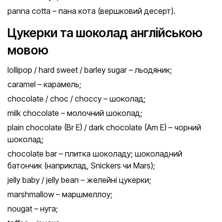
panna cotta – пана кота (вершковий десерт).
Цукерки та шоколад англійською
мовою
lollipop / hard sweet / barley sugar – льодяник;
caramel – карамель;
chocolate / choc / choccy – шоколад;
milk chocolate – молочний шоколад;
plain chocolate (Br E) / dark chocolate (Am E) – чорний
шоколад;
chocolate bar – плитка шоколаду; шоколадний
батончик (наприклад, Snickers чи Mars);
jelly baby / jelly bean – желейні цукерки;
marshmallow – маршмеллоу;
nougat – нуга;