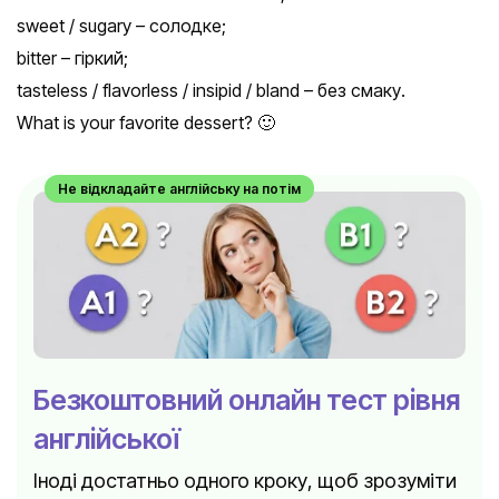
sweet / sugary – солодке;
bitter – гіркий;
tasteless / flavorless / insipid / bland – без смаку.
What is your favorite dessert? 🙂
Не відкладайте англійську на потім
Безкоштовний онлайн тест рівня
англійської
Іноді достатньо одного кроку, щоб зрозуміти