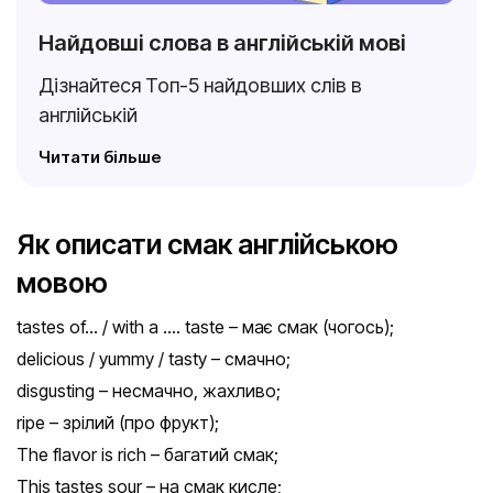
Найдовші слова в англійській мові
Дізнайтеся Топ-5 найдовших слів в
англійській
Читати більше
Як описати смак англійською
мовою
tastes of… / with a …. taste – має смак (чогось);
delicious / yummy / tasty – смачно;
disgusting – несмачно, жахливо;
ripe – зрілий (про фрукт);
The flavor is rich – багатий смак;
This tastes sour – на смак кисле;