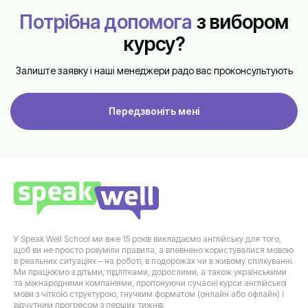
Потрібна допомога
з вибором
курсу?
Залиште заявку і наші менеджери радо вас проконсультують
Передзвоніть мені
У Speak Well School ми вже 15 років викладаємо англійську для того,
щоб ви не просто розуміли правила, а впевнено користувалися мовою
в реальних ситуаціях – на роботі, в подорожах чи в живому спілкуванні.
Ми працюємо з дітьми, підлітками, дорослими, а також українськими
та міжнародними компаніями, пропонуючи сучасні курси англійської
мови з чіткою структурою, гнучким форматом (онлайн або офлайн) і
відчутним прогресом з перших тижнів.