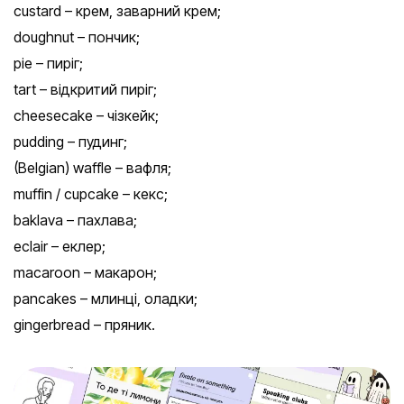
custard – крем, заварний крем;
doughnut – пончик;
pie – пиріг;
tart – відкритий пиріг;
cheesecake – чізкейк;
pudding – пудинг;
(Belgian) waffle – вафля;
muffin / cupcake – кекс;
baklava – пахлава;
eclair – еклер;
macaroon – макарон;
pancakes – млинці, оладки;
gingerbread – пряник.