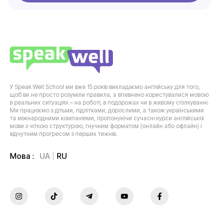
У Speak Well School ми вже 15 років викладаємо англійську для того,
щоб ви не просто розуміли правила, а впевнено користувалися мовою
в реальних ситуаціях – на роботі, в подорожах чи в живому спілкуванні.
Ми працюємо з дітьми, підлітками, дорослими, а також українськими
та міжнародними компаніями, пропонуючи сучасні курси англійської
мови з чіткою структурою, гнучким форматом (онлайн або офлайн) і
відчутним прогресом з перших тижнів.
UA
RU
Мова :