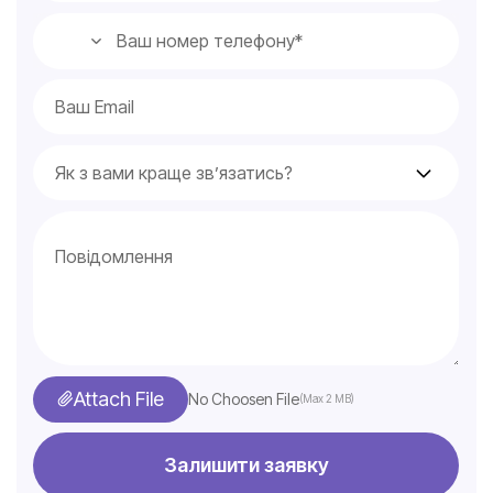
Attach File
No Choosen File
(Max 2 MB)
Залишити заявку