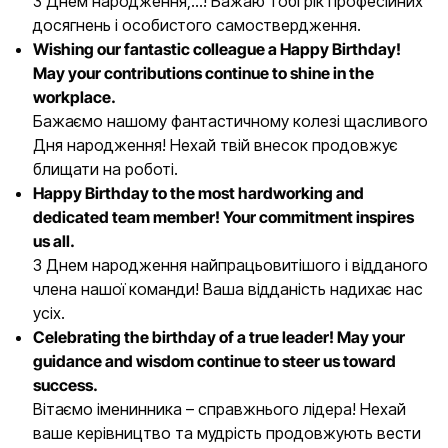
З Днем народження,…! Бажаю тобі рік професійних
досягнень і особистого самоствердження.
Wishing our fantastic colleague a Happy Birthday!
May your contributions continue to shine in the
workplace.
Бажаємо нашому фантастичному колезі щасливого
Дня народження! Нехай твій внесок продовжує
блищати на роботі.
Happy Birthday to the most hardworking and
dedicated team member! Your commitment inspires
us all.
З Днем народження найпрацьовитішого і відданого
члена нашої команди! Ваша відданість надихає нас
усіх.
Celebrating the birthday of a true leader! May your
guidance and wisdom continue to steer us toward
success.
Вітаємо іменинника – справжнього лідера! Нехай
ваше керівництво та мудрість продовжують вести