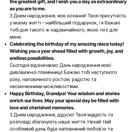
the greatest gift, and I wish you a day as extraordinary
as you are to me.
З Днем народження, моє кохання! Твоя присутність
у моєму житті – найбільший подарунок, і я бажаю
тобі дня такого ж надзвичайного, якою ти є для
мене.
Celebrating the birthday of my amazing niece today!
Wishing you a year ahead filled with growth, joy, and
endless possibilities.
Сьогодні відзначаємо День народження моєї
дивовижної племінниці! Бажаю тобі наступного
року, наповненого ростом, радістю та
нескінченними можливостями.
Happy Birthday, Grandpa! Your wisdom and stories
enrich our lives. May your special day be filled with
love and cherished memories.
З Днем народження, дідусю! Твоя мудрість та
розповіді збагачують наше життя. Нехай твій
особливий день буде наповнений любов’ю та