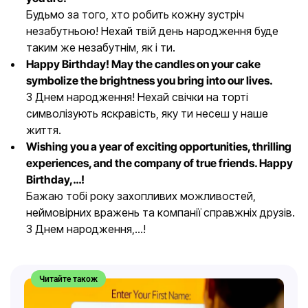
Будьмо за того, хто робить кожну зустріч
незабутньою! Нехай твій день народження буде
таким же незабутнім, як і ти.
Happy Birthday! May the candles on your cake
symbolize the brightness you bring into our lives.
З Днем народження! Нехай свічки на торті
символізують яскравість, яку ти несеш у наше
життя.
Wishing you a year of exciting opportunities, thrilling
experiences, and the company of true friends. Happy
Birthday,…!
Бажаю тобі року захопливих можливостей,
неймовірних вражень та компанії справжніх друзів.
З Днем народження,…!
Читайте також