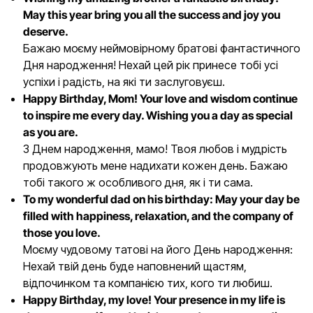
May this year bring you all the success and joy you
deserve.
Бажаю моєму неймовірному братові фантастичного
Дня народження! Нехай цей рік принесе тобі усі
успіхи і радість, на які ти заслуговуєш.
Happy Birthday, Mom! Your love and wisdom continue
to inspire me every day. Wishing you a day as special
as you are.
З Днем народження, мамо! Твоя любов і мудрість
продовжують мене надихати кожен день. Бажаю
тобі такого ж особливого дня, як і ти сама.
To my wonderful dad on his birthday: May your day be
filled with happiness, relaxation, and the company of
those you love.
Моєму чудовому татові на його День народження:
Нехай твій день буде наповнений щастям,
відпочинком та компанією тих, кого ти любиш.
Happy Birthday, my love! Your presence in my life is