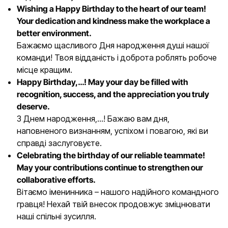
Wishing a Happy Birthday to the heart of our team!
Your dedication and kindness make the workplace a
better environment.
Бажаємо щасливого Дня народження душі нашої
команди! Твоя відданість і доброта роблять робоче
місце кращим.
Happy Birthday,…! May your day be filled with
recognition, success, and the appreciation you truly
deserve.
З Днем народження,…! Бажаю вам дня,
наповненого визнанням, успіхом і повагою, які ви
справді заслуговуєте.
Celebrating the birthday of our reliable teammate!
May your contributions continue to strengthen our
collaborative efforts.
Вітаємо іменинника – нашого надійного командного
гравця! Нехай твій внесок продовжує зміцнювати
наші спільні зусилля.