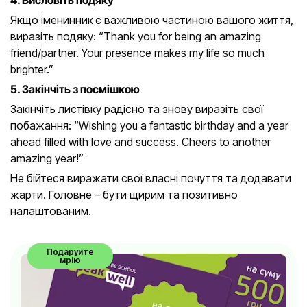
4. Висловіть подяку
Якщо іменинник є важливою частиною вашого життя,
виразіть подяку: “Thank you for being an amazing
friend/partner. Your presence makes my life so much
brighter.”
5. Закінчіть з посмішкою
Закінчіть листівку радісно та знову виразіть свої
побажання: “Wishing you a fantastic birthday and a year
ahead filled with love and success. Cheers to another
amazing year!”
Не бійтеся виражати свої власні почуття та додавати
жарти. Головне – бути щирим та позитивно
налаштованим.
Подаруйте
мрію