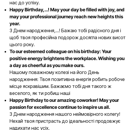
нас до успіху.
Happy Birthday,…! May your day be filled with joy, and
may your professional journey reach new heights this
year.
З Днем народження,…! Бажаю тобі радісного дня і
щоб твоя професійна подорож досягла нових висот
цього року.
To our esteemed colleague on his birthday: Your
positive energy brightens the workplace. Wishing you
a day as cheerful as you make ours.
Нашому поважному колезі на його День
народження: Твоя позитивна енергія робить робоче
місце яскравішим. Бажаємо тобі дня такого ж
веселого, як ти робиш наші
Happy Birthday to our amazing coworker! May your
passion for excellence continue to inspire us all.
З Днем народження нашого неймовірного колегу!
Нехай твоя пристрасть до ідеальності продовжує
надихати нас усіх.