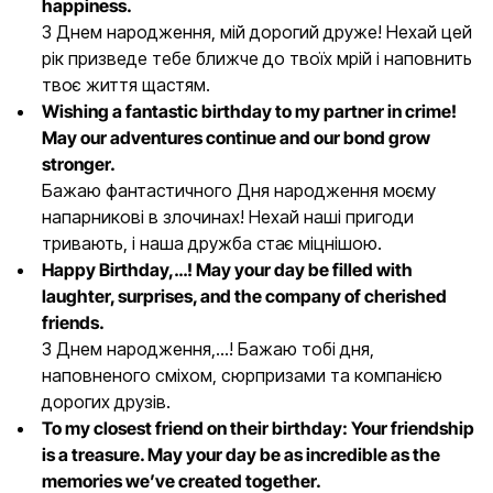
happiness.
З Днем народження, мій дорогий друже! Нехай цей
рік призведе тебе ближче до твоїх мрій і наповнить
твоє життя щастям.
Wishing a fantastic birthday to my partner in crime!
May our adventures continue and our bond grow
stronger.
Бажаю фантастичного Дня народження моєму
напарникові в злочинах! Нехай наші пригоди
тривають, і наша дружба стає міцнішою.
Happy Birthday,…! May your day be filled with
laughter, surprises, and the company of cherished
friends.
З Днем народження,…! Бажаю тобі дня,
наповненого сміхом, сюрпризами та компанією
дорогих друзів.
To my closest friend on their birthday: Your friendship
is a treasure. May your day be as incredible as the
memories we’ve created together.