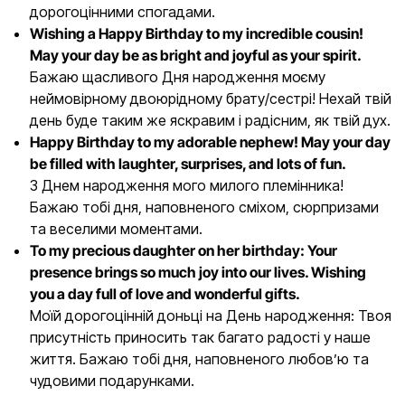
дорогоцінними спогадами.
Wishing a Happy Birthday to my incredible cousin!
May your day be as bright and joyful as your spirit.
Бажаю щасливого Дня народження моєму
неймовірному двоюрідному брату/сестрі! Нехай твій
день буде таким же яскравим і радісним, як твій дух.
Happy Birthday to my adorable nephew! May your day
be filled with laughter, surprises, and lots of fun.
З Днем народження мого милого племінника!
Бажаю тобі дня, наповненого сміхом, сюрпризами
та веселими моментами.
To my precious daughter on her birthday: Your
presence brings so much joy into our lives. Wishing
you a day full of love and wonderful gifts.
Моїй дорогоцінній доньці на День народження: Твоя
присутність приносить так багато радості у наше
життя. Бажаю тобі дня, наповненого любов’ю та
чудовими подарунками.