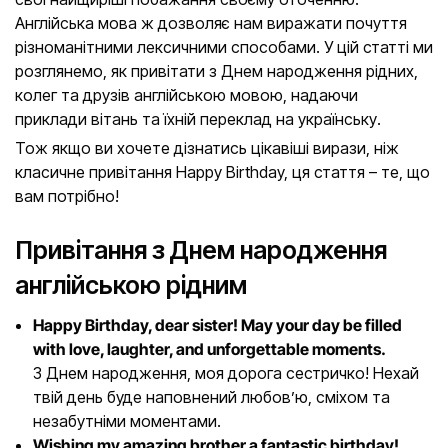
Англійська мова ж дозволяє нам виражати почуття
різноманітними лексичними способами. У цій статті ми
розглянемо, як привітати з Днем народження рідних,
колег та друзів англійською мовою, надаючи
приклади вітань та їхній переклад на українську.
Тож якщо ви хочете дізнатись цікавіші вирази, ніж
класичне привітання Happy Birthday, ця стаття – те, що
вам потрібно!
Привітання з Днем народження
англійською рідним
Happy Birthday, dear sister! May your day be filled
with love, laughter, and unforgettable moments.
З Днем народження, моя дорога сестричко! Нехай
твій день буде наповнений любов’ю, сміхом та
незабутніми моментами.
Wishing my amazing brother a fantastic birthday!