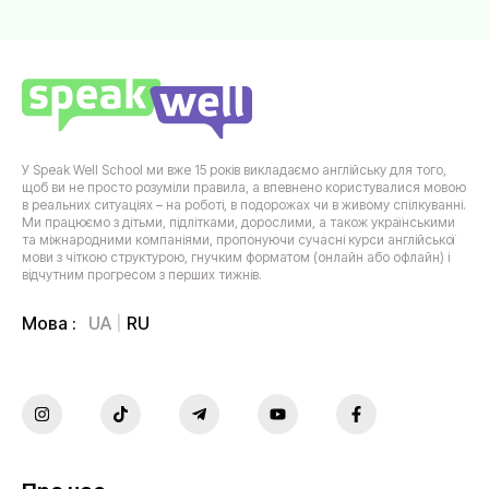
У Speak Well School ми вже 15 років викладаємо англійську для того,
щоб ви не просто розуміли правила, а впевнено користувалися мовою
в реальних ситуаціях – на роботі, в подорожах чи в живому спілкуванні.
Ми працюємо з дітьми, підлітками, дорослими, а також українськими
та міжнародними компаніями, пропонуючи сучасні курси англійської
мови з чіткою структурою, гнучким форматом (онлайн або офлайн) і
відчутним прогресом з перших тижнів.
UA
RU
Мова :