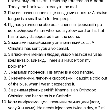
поточному контексті: Yesterday I ordered an e-book.
Today the book was already in the mail.
При визначенні нових, ще невідомих понять: A chaise
longue is a small sofa for two people.
Під час уточнення або роз’яснення інформації про
когось/щось: A man who had a yellow card on his hat
has already disappeared from the scene.
З іменами незнайомців у значенні якийсь … : A
Christina has sent you a voicemail.
З власними іменами людей, якщо мається на увазі
їхній витвір, винахід: There’s a Flaubert on my
bookshelf.
З назвами професій: His father is a dog handler.
З незначними, легкими хворобами: I caught a cold out
of the blue, when I wasn’t expecting it.
З вірянами різних релігій: Khanna is an Orthodox
Christian and her sister is a Catholic.
Коли вимірюємо щось певними одиницями (ваги,
часу й іншими): He needs injections twice a day, a 2 ml