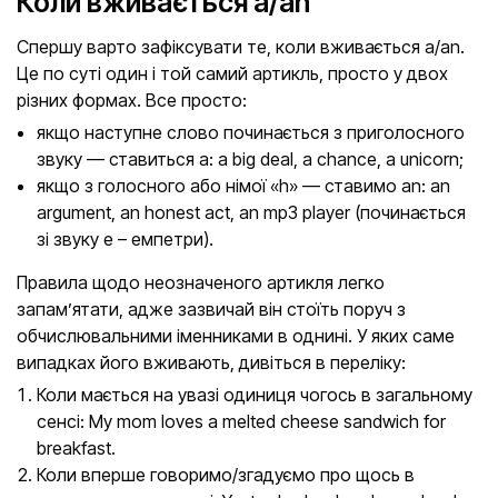
Коли вживається a/an
Спершу варто зафіксувати те, коли вживається a/an.
Це по суті один і той самий артикль, просто у двох
різних формах. Все просто:
якщо наступне слово починається з приголосного
звуку — ставиться a: a big deal, a chance, a unicorn;
якщо з голосного або німої «h» — ставимо an: an
argument, an honest act, an mp3 player (починається
зі звуку e – емпетри).
Правила щодо неозначеного артикля легко
запам’ятати, адже зазвичай він стоїть поруч з
обчислювальними іменниками в однині. У яких саме
випадках його вживають, дивіться в переліку:
Коли мається на увазі одиниця чогось в загальному
сенсі: My mom loves a melted cheese sandwich for
breakfast.
Коли вперше говоримо/згадуємо про щось в