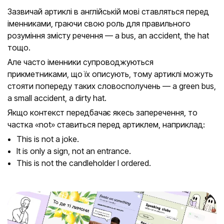
Зазвичай артиклі в англійській мові ставляться перед
іменниками, граючи свою роль для правильного
розуміння змісту речення — a bus, an accident, the hat
тощо.
Але часто іменники супроводжуються
прикметниками, що їх описують, тому артиклі можуть
стояти попереду таких словосполучень — a green bus,
a small accident, a dirty hat.
Якщо контекст передбачає якесь заперечення, то
частка «not» ставиться перед артиклем, наприклад:
This is not a joke.
It is only a sign, not an entrance.
This is not the candleholder I ordered.