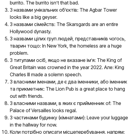
burrito. The burrito isn’t that bad.
З назвами унікальних об’єктів: The Agbar Tower
looks like a big geyser.
З назвами сімейств: The Skarsgards are an entire
Hollywood dynasty.
З назвами цілих груп людей, представників чогось,
тварин тощо: In New York, the homeless are a huge
problem.
З титулами осіб, якщо не вказане ім’я: The King of
Great Britain was crowned in the year 2022. Але: King
Charles III made a solemn speech.
З власними іменами, де є два іменники, або іменник
та прикметник: The Lion Pub is a great place to hang
out with friends.
З власними назвами, в яких є прийменник of: The
Palace of Versailles looks regal.
З частинами будинку (кімнатами): Leave your luggage
in the hallway for now.
Коли потрібно описати місцеперебування, напрям: