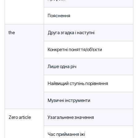
Пояснення
the
Друга згадка і наступні
Конкретні поняття/об’єкти
Лише одна річ
Найвищий ступінь порівняння
Музичні інструменти
Zero article
Узагальнене значення
Час приймання їжі