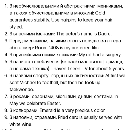
З необчислювальними й абстрактними іменниками,
а також обчислювальними в множині: Gold
guarantees stability. Use hairpins to keep your hair
styled.
З власними іменами: The actor’s name is Dacre.
Перед іменником, за яким стоїть порядкова літера
або номер: Room 1408 is my preferred film.
З присвійними прикметниками: My rat had a surgery.
З назвою телебачення (як засіб масової інформації,
а не сама техніка): I haven’t seen TV for about 5 years.
З назвами спорту, ігор, інших активностей: At first we
sent Michael to football, but then he took up
taekwondo.
З роками, сезонами, місяцями, днями, святами: In
May we celebrate Easter.
З кольорами: Emerald is a very precious color.
З напоями, стравами: Fried carp is usually served with
white wine.