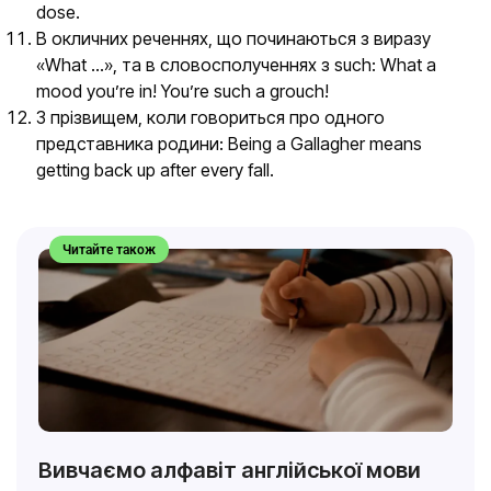
dose.
В окличних реченнях, що починаються з виразу
«What …», та в словосполученнях з such: What a
mood you’re in! You’re such a grouch!
З прізвищем, коли говориться про одного
представника родини: Being a Gallagher means
getting back up after every fall.
Читайте також
Вивчаємо алфавіт англійської мови