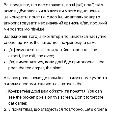
Всі предмети, що вас оточують, ваші ідеї, події, які з
вами відбувалися чи до яких ви маєте відношення, —
це конкретні поняття. У всіх інших випадках варто
використовувати неозначений артикль a/an, про який
ми розповімо пізніше.
Залежно від того, з якої літери починається наступне
слово, артикль the читається по-різному, а саме:
[ðiː] вимовляється, коли далі йде голосна – the
airport, the exit, the oven;
[ðə] вимовляється, коли далі йде приголосна – the
poet, the red carpet, the plant.
А зараз розглянемо детальніше, за яких саме умов та
з якими словами вживається артикль the.
Конкретні/відомі вам об’єкти та поняття: You can
see the broken pixels on this screen. Don’t forget the
cat carrier.
З поняттями, що згадуються повторно: Let’s order a