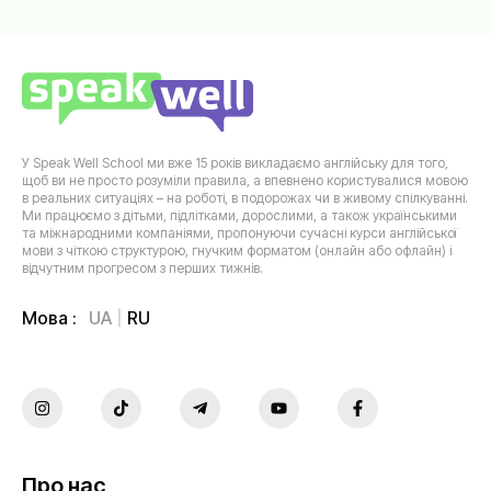
У Speak Well School ми вже 15 років викладаємо англійську для того,
щоб ви не просто розуміли правила, а впевнено користувалися мовою
в реальних ситуаціях – на роботі, в подорожах чи в живому спілкуванні.
Ми працюємо з дітьми, підлітками, дорослими, а також українськими
та міжнародними компаніями, пропонуючи сучасні курси англійської
мови з чіткою структурою, гнучким форматом (онлайн або офлайн) і
відчутним прогресом з перших тижнів.
UA
RU
Мова :
Про нас