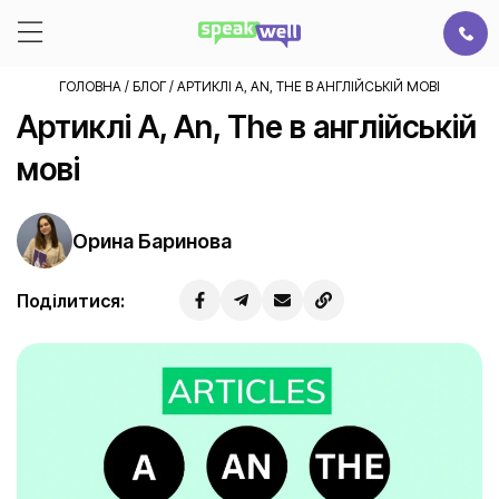
ГОЛОВНА
/
БЛОГ
/
АРТИКЛІ A, AN, THE В АНГЛІЙСЬКІЙ МОВІ
Артиклі A, An, The в англійській
мові
Орина Баринова
Поділитися: