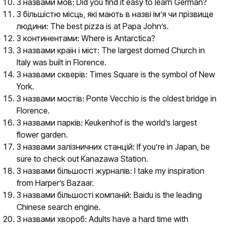
З назвами мов: Did you find it easy to learn German?
З більшістю місць, які мають в назві ім’я чи прізвище
людини: The best pizza is at Papa John’s.
З континентами: Where is Antarctica?
З назвами країн і міст: The largest domed Church in
Italy was built in Florence.
З назвами скверів: Times Square is the symbol of New
York.
З назвами мостів: Ponte Vecchio is the oldest bridge in
Florence.
З назвами парків: Keukenhof is the world’s largest
flower garden.
З назвами залізничних станцій: If you’re in Japan, be
sure to check out Kanazawa Station.
З назвами більшості журналів: I take my inspiration
from Harper’s Bazaar.
З назвами більшості компаній: Baidu is the leading
Chinese search engine.
З назвами хвороб: Adults have a hard time with