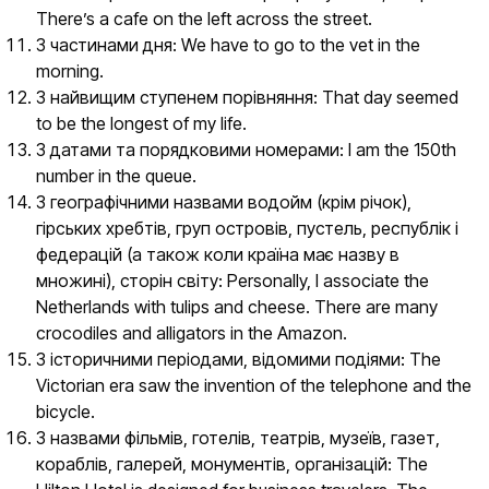
There’s a cafe on the left across the street.
З частинами дня: We have to go to the vet in the
morning.
З найвищим ступенем порівняння: That day seemed
to be the longest of my life.
З датами та порядковими номерами: I am the 150th
number in the queue.
З географічними назвами водойм (крім річок),
гірських хребтів, груп островів, пустель, республік і
федерацій (а також коли країна має назву в
множині), сторін світу: Personally, I associate the
Netherlands with tulips and cheese. There are many
crocodiles and alligators in the Amazon.
З історичними періодами, відомими подіями: The
Victorian era saw the invention of the telephone and the
bicycle.
З назвами фільмів, готелів, театрів, музеїв, газет,
кораблів, галерей, монументів, організацій: The