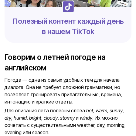
Полезный контент каждый день
в нашем TikTok
Говорим о летней погоде на
английском
Погода — одна из самых удобных тем для начала
диалога. Она не требует сложной грамматики, но
позволяет тренировать прилагательные, времена,
интонацию и краткие ответы.
Для описания лета полезны слова
hot
,
warm
,
sunny
,
dry
,
humid
,
bright
,
cloudy
,
stormy
и
windy
. Их можно
сочетать с существительными weather, day, morning,
evening или season.