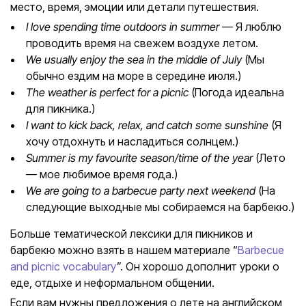
место, время, эмоции или детали путешествия.
I love spending time outdoors in summer
— Я люблю
проводить время на свежем воздухе летом.
We usually enjoy the sea in the middle of July
(Мы
обычно ездим на море в середине июля.)
The weather is perfect for a picnic
(Погода идеальна
для пикника.)
I want to kick back, relax, and catch some sunshine
(Я
хочу отдохнуть и насладиться солнцем.)
Summer is my favourite season/time of the year
(Лето
— мое любимое время года.)
We are going to a barbecue party next weekend
(На
следующие выходные мы собираемся на барбекю.)
Больше тематической лексики для пикников и
барбекю можно взять в нашем материале “
Barbecue
and picnic vocabulary
”. Он хорошо дополнит уроки о
еде, отдыхе и неформальном общении.
Если вам нужны предложения о лете на английском