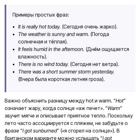
Примеры простых фраз:
It is really hot today.
(Сегодня очень жарко).
The weather is sunny and warm.
(Погода
солнечная и тёплая).
It feels humid in the afternoon.
(Днём ощущается
влажность).
There is no wind today.
(Сегодня нет ветра).
There was a short summer storm yesterday.
(Вчера была короткая летняя гроза).
Важно объяснить разницу между hot и warm. “
Hot
”
означает жару, когда солнце «аж печет». “
Warm
”
звучит мягче и описывает приятное тепло. Поскольку
лето часто ассоциируется с пляжем, не забудьте о
фразе “
I got sunburned
” («я сгорел на солнце»). В
британском варианте можно услышать “
I got