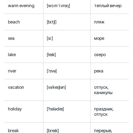
warm evening
[wɔːm ˈiːvnɪŋ]
теплый вечер
beach
[biːtʃ]
пляж
sea
[siː]
море
lake
[leɪk]
озеро
river
[ˈrɪvə]
река
vacation
[vəˈkeɪʃən]
отпуск,
каникулы
holiday
[ˈhɒlədeɪ]
праздник,
отпуск
break
[breɪk]
перерыв,