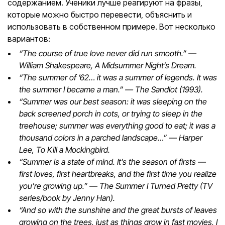
содержанием. Ученики лучше реагируют на фразы,
которые можно быстро перевести, объяснить и
использовать в собственном примере. Вот несколько
вариантов:
“The course of true love never did run smooth.” —
William Shakespeare, A Midsummer Night’s Dream.
“The summer of ’62… it was a summer of legends. It was
the summer I became a man.” — The Sandlot (1993).
“Summer was our best season: it was sleeping on the
back screened porch in cots, or trying to sleep in the
treehouse; summer was everything good to eat; it was a
thousand colors in a parched landscape…” — Harper
Lee, To Kill a Mockingbird.
“Summer is a state of mind. It’s the season of firsts —
first loves, first heartbreaks, and the first time you realize
you’re growing up.” — The Summer I Turned Pretty (TV
series/book by Jenny Han).
“And so with the sunshine and the great bursts of leaves
growing on the trees, just as things grow in fast movies, I