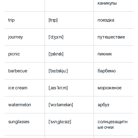
каникулы
trip
[trɪp]
поездка
journey
[ˈdʒɜːni]
путешествие
picnic
[ˈpɪknɪk]
пикник
barbecue
[ˈbɑːbɪkjuː]
барбекю
ice cream
[ˌaɪs ˈkriːm]
мороженое
watermelon
[ˈwɔːtəmelən]
арбуз
sunglasses
[ˈsʌnˌɡlɑːsɪz]
солнцезащитн
ые очки