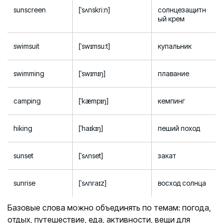
sunscreen
[ˈsʌnskriːn]
солнцезащитн
ый крем
swimsuit
[ˈswɪmsuːt]
купальник
swimming
[ˈswɪmɪŋ]
плавание
camping
[ˈkæmpɪŋ]
кемпинг
hiking
[ˈhaɪkɪŋ]
пеший поход
sunset
[ˈsʌnset]
закат
sunrise
[ˈsʌnraɪz]
восход солнца
Базовые слова можно объединять по темам: погода,
отдых, путешествие, еда, активности, вещи для