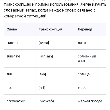
транскрипцию и пример использования. Легче изучать
словарный запас, когда каждое слово связано с
конкретной ситуацией.
Слово
Транскрипция
Перевод
summer
[ˈsʌmə]
лето
sunshine
[ˈsʌnʃaɪn]
солнечный
свет
sun
[sʌn]
солнце
heat
[hiːt]
жара
hot weather
[hɒt ˈweðə]
жаркая погода