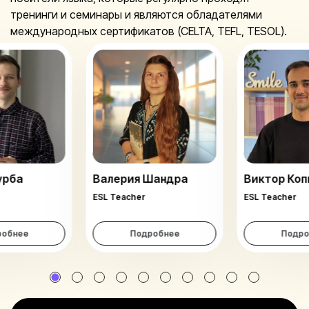
тренинги и семинары и являются обладателями
международных сертификатов (CELTA, TEFL, TESOL).
урба
Валерия Шандра
Виктор Ко
ESL Teacher
ESL Teacher
робнее
Подробнее
Подро