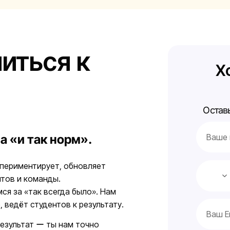
иться к
Х
Остав
а «и так норм».
кспериментирует, обновляет
нтов и команды.
ся за «так всегда было». Нам
, ведёт студентов к результату.
результат ー ты нам точно