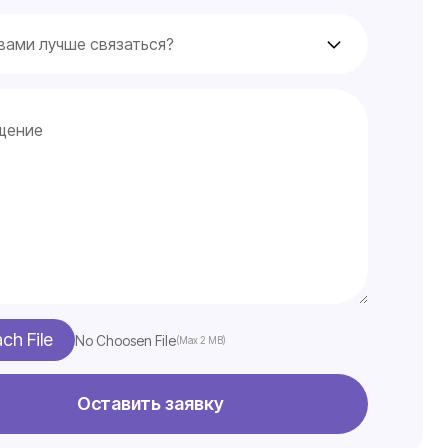
ach File
No Choosen File
(Max 2 MB)
Оставить заявку