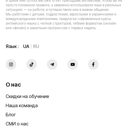
В Speak Well School мы уже 15 лет преподаем английский, чтобы вы не
просто понимали правила, а уверенно использовали язык в реальных
ситуациях ー на работе, в путешествиях или в живом общении.
Мы работаем с детьми, подростками, взрослыми и украинскими и
международными компаниями, предлагая современные курсы
английского языка с четкой структурой, гибким форматом (онлайн
или офлайн) и заметным прогрессом с первых недель.
UA
RU
Язык :
О нас
Скидки на обучение
Наша команда
Блог
СМИ о нас