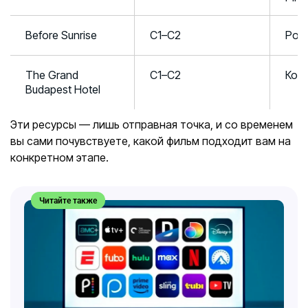
Before Sunrise
C1–C2
Ром
The Grand
C1–C2
Ком
Budapest Hotel
Эти ресурсы — лишь отправная точка, и со временем
вы сами почувствуете, какой фильм подходит вам на
конкретном этапе.
Читайте также