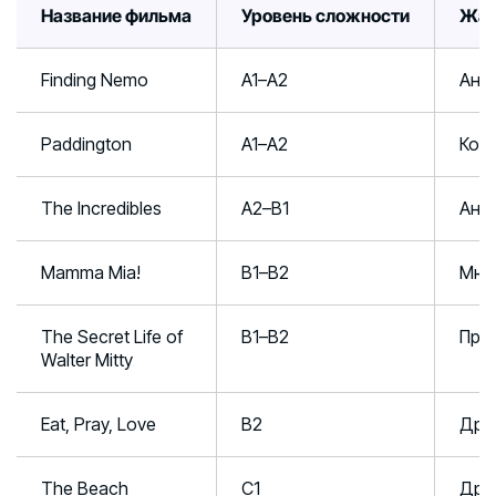
Название фильма
Уровень сложности
Жа
Finding Nemo
A1–A2
Ани
Paddington
A1–A2
Ком
The Incredibles
A2–B1
Ани
Mamma Mia!
B1–B2
Мюз
The Secret Life of
B1–B2
При
Walter Mitty
Eat, Pray, Love
B2
Дра
The Beach
C1
Дра