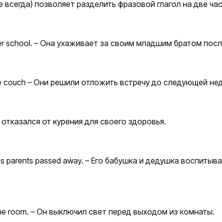
е всегда) позволяет разделить фразовой глагол на две ча
after school. – Она ухаживает за своим младшим братом пос
n the couch – Они решили отложить встречу до следующей не
Он отказался от курения для своего здоровья.
 his parents passed away. – Его бабушка и дедушка воспитыв
ng the room. – Он выключил свет перед выходом из комнаты.