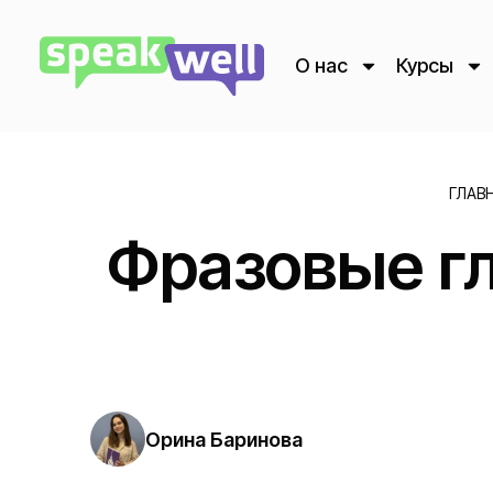
О нас
Курсы
ГЛАВ
Фразовые гл
Орина Баринова