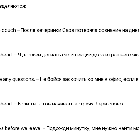
зделяются:
the couch – После вечеринки Сара потеряла сознание на див
 go ahead. – Я должен догнать свои лекции до завтрашнего э
have any questions. – Не бойся заскочить ко мне в офис, есл
o ahead. – Если ты готов начинать встречу, бери слово.
keys before we leave. – Подожди минутку, мне нужно найти 