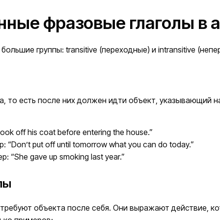
ные фразовые глаголы в 
льшие группы: transitive (переходные) и intransitive (неп
, то есть после них должен идти объект, указывающий н
ok off his coat before entering the house.”
 “Don’t put off until tomorrow what you can do today.”
: “She gave up smoking last year.”
лы
 требуют объекта после себя. Они выражают действие, к
ько примеров: