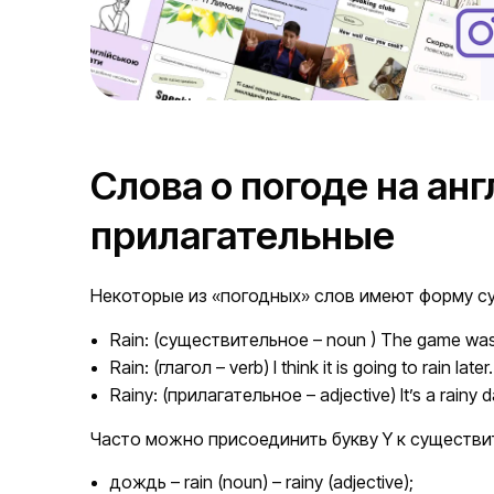
Слова о погоде на ан
прилагательные
Некоторые из «погодных» слов имеют форму су
Rain: (существительное – noun ) The game was 
Rain: (глагол – verb) I think it is going to rain later.
Rainy: (прилагательное – adjective) It’s a rainy d
Часто можно присоединить букву Y к существи
дождь – rain (noun) – rainy (adjective);