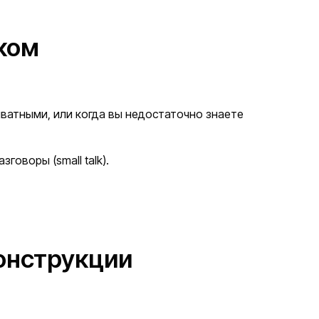
ском
иватными, или когда вы недостаточно знаете
говоры (small talk).
конструкции