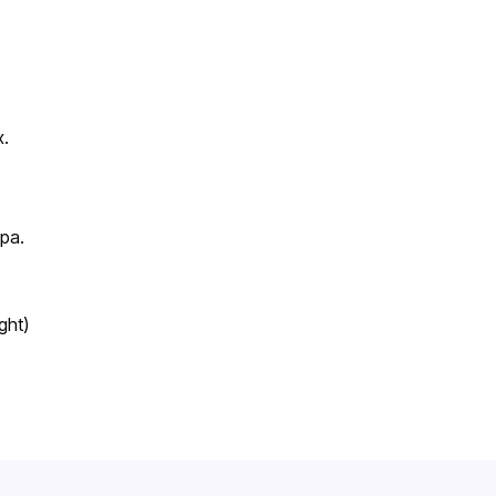
.
ра.
ght)