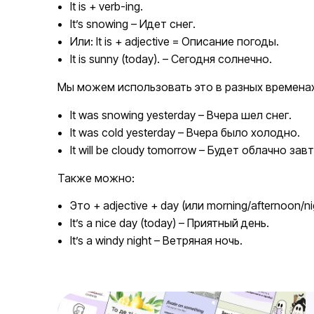
It is + verb-ing.
It’s snowing – Идет снег.
Или: It is + adjective = Описание погоды.
It is sunny (today). – Сегодня солнечно.
Мы можем использовать это в разных временах
It was snowing yesterday – Вчера шел снег.
It was cold yesterday – Вчера было холодно.
It will be cloudy tomorrow – Будет облачно завт
Также можно:
Это + adjective + day (или morning/afternoon/ni
It’s a nice day (today) – Приятный день.
It’s a windy night – Ветряная ночь.