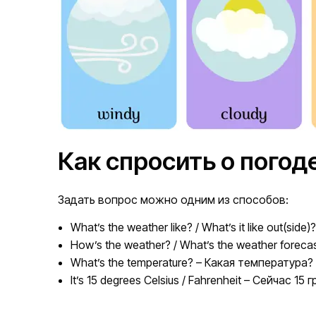
Как спросить о погод
Задать вопрос можно одним из способов:
What’s the weather like? / What’s it like out(sid
How’s the weather? / What’s the weather forec
What’s the temperature? – Какая температура?
It’s 15 degrees Celsius / Fahrenheit – Сейчас 1