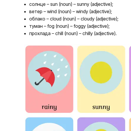
солнце – sun (noun) – sunny (adjective);
ветер – wind (noun) – windy (adjective);
облако – cloud (noun) – cloudy (adjective);
туман – fog (noun) – foggy (adjective);
прохлада – chill (noun) – chilly (adjective).