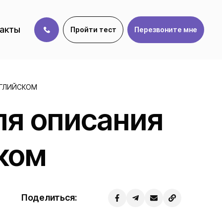
акты
Пройти тест
Перезвоните мне
НГЛИЙСКОМ
ля описания
ком
Поделиться: