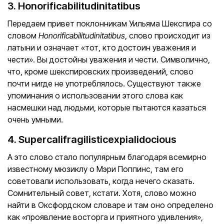
3. Honorificabilitudinitatibus
Передаем привет поклонникам Уильяма Шекспира со
словом
Honorificabilitudinitatibus
, слово происходит из
латыни и означает «тот, кто достоин уважения и
чести». Вы достойны уважения и чести. Символично,
что, кроме шекспировских произведений, слово
почти нигде не употреблялось. Существуют также
упоминания о использовании этого слова как
насмешки над людьми, которые пытаются казаться
очень умными.
4. Supercalifragilisticexpialidocious
А это слово стало популярным благодаря всемирно
известному мюзиклу о Мэри Поппинс, там его
советовали использовать, когда нечего сказать.
Сомнительный совет, кстати. Хотя, слово можно
найти в Оксфордском словаре и там оно определено
как «проявление восторга и приятного удивления»,