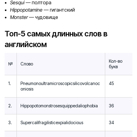
Sesqui
— полтора
Hippopotamine
— гигантский
Monster
— чудовище
Топ-5 самых длинных слов в
английском
Кол-во
№
Слово
букв
1.
Pneumonoultramicroscopicsilicovolcanoc
45
oniosis
2.
Hippopotomonstrosesquippedaliophobia
36
3.
Supercalifragilisticexpialidocious
34