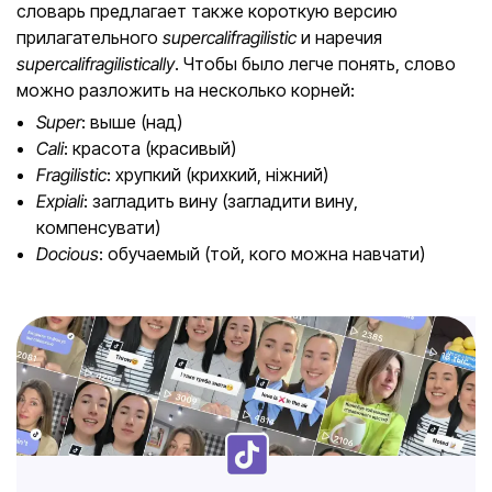
словарь предлагает также короткую версию
прилагательного
supercalifragilistic
и наречия
supercalifragilistically
. Чтобы было легче понять, слово
можно разложить на несколько корней:
Super
: выше (над)
Cali
: красота (красивый)
Fragilistic
: хрупкий (крихкий, ніжний)
Expiali
: загладить вину (загладити вину,
компенсувати)
Docious
: обучаемый (той, кого можна навчати)