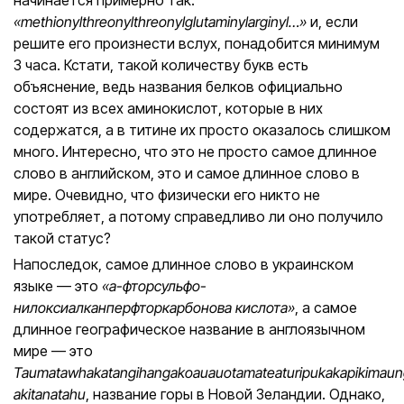
начинается примерно так:
«methionylthreonylthreonylglutaminylarginyl…»
и, если
решите его произнести вслух, понадобится минимум
3 часа. Кстати, такой количеству букв есть
объяснение, ведь названия белков официально
состоят из всех аминокислот, которые в них
содержатся, а в титине их просто оказалось слишком
много. Интересно, что это не просто самое длинное
слово в английском, это и самое длинное слово в
мире. Очевидно, что физически его никто не
употребляет, а потому справедливо ли оно получило
такой статус?
Напоследок, самое длинное слово в украинском
языке — это
«а-фторсульфо-
нилоксиалканперфторкарбонова кислота»
, а самое
длинное географическое название в англоязычном
мире — это
Taumatawhakatangihangakoauauotamateaturipukakapikimau
akitanatahu
, название горы в Новой Зеландии. Однако,