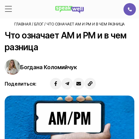
ГЛАВНАЯ
/
БЛОГ
/
ЧТО ОЗНАЧАЕТ AM И PM И В ЧЕМ РАЗНИЦА
Что означает AM и PM и в чем
разница
Богдана Коломийчук
Поделиться: