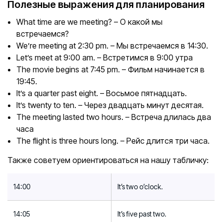
Полезные выражения для планирования
What time are we meeting? – О какой мы
встречаемся?
We’re meeting at 2:30 pm. – Мы встречаемся в 14:30.
Let’s meet at 9:00 am. – Встретимся в 9:00 утра
The movie begins at 7:45 pm. – Фильм начинается в
19:45.
It’s a quarter past eight. – Восьмое пятнадцать.
It’s twenty to ten. – Через двадцать минут десятая.
The meeting lasted two hours. – Встреча длилась два
часа
The flight is three hours long. – Рейс длится три часа.
Также советуем ориентироваться на нашу табличку:
14:00
It’s two o’clock.
14:05
It’s five past two.