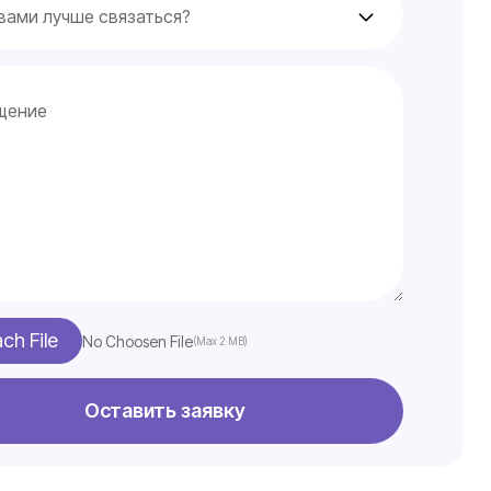
ach File
No Choosen File
(Max 2 MB)
Оставить заявку