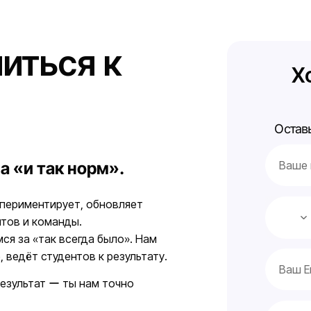
иться к
Х
Остав
а «и так норм».
кспериментирует, обновляет
нтов и команды.
ся за «так всегда было». Нам
, ведёт студентов к результату.
результат ー ты нам точно