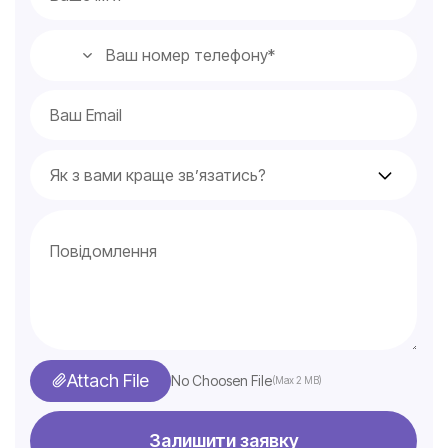
Attach File
No Choosen File
(Max 2 MB)
Залишити заявку