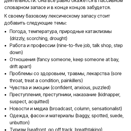
деятельности. Она все равно окажется в пассивном
словарном запасе и в конце концов забудется.
К своему базовому лексическому запасу стоит
добавить следующие темы:
Погода, температура, природные катаклизмы
(drizzly, scorching, drought)
Работа и профессии (nine-to-five job, talk shop, step
down)
Отношения (fancy someone, keep someone at bay,
drift apart)
Проблемы со здоровьем, травмы, лекарства (sore
throat, treat a condition, painkillers)
Чувства и эмоции (confident, anxious, puzzled)
Преступления, преступники, наказание (kidnapper,
suspect, acquitted)
Новости и медиа (broadcast, column, sensationalist)
Одежда, фасон и материалы (baggy, spotted, suede,
unbutton)
Туризм (seafront, go off track, breathtaking)