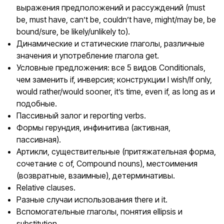
выражения предположений и рассуждений (must
be, must have, can’t be, couldn’t have, might/may be, be
bound/sure, be likely/unlikely to).
Динамические и статические глаголы, различные
значения и употребление глагола get.
Условные предложения: все 5 видов Conditionals,
чем заменить if, инверсия; конструкции I wish/If only,
would rather/would sooner, it’s time, even if, as long as и
подобные.
Пассивный залог и reporting verbs.
Формы герундия, инфинитива (активная,
пассивная).
Артикли, существительные (притяжательная форма,
сочетание с of, Compound nouns), местоимения
(возвратные, взаимные), детерминативы.
Relative clauses.
Разные случаи использования there и it.
Вспомогательные глаголы, понятия ellipsis и
substitution.