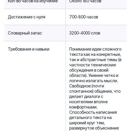
Кол-во часов на изучение
Около 180 часов
Достижение с нуля
700-800 часов
Словарный запас
3200-4000 слов
Требования и навыки
Понимание идеи сложного
текста как на конкретные,
так и абстрактные темы (в
частности технические
обсуждения в своей
области). Умение четко и
логично излагать мысли.
Свободное (почти
спонтанное) общение, что
делает диалоги с
носителями вполне
комфортными.
Способность написания
детального текста на
широкий круг тем,
развернутое объяснение