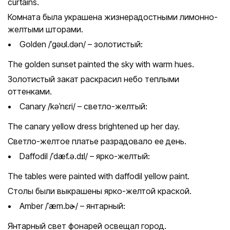
curtains.
Комната была украшена жизнерадостными лимонно-
желтыми шторами.
Golden /ˈgəʊl.dən/ – золотистый:
The golden sunset painted the sky with warm hues.
Золотистый закат раскрасил небо теплыми
оттенками.
Canary /kəˈnɛri/ – светло-желтый:
The canary yellow dress brightened up her day.
Светло-желтое платье разрадовало ее день.
Daffodil /ˈdæf.ə.dɪl/ – ярко-желтый:
The tables were painted with daffodil yellow paint.
Столы были выкрашены ярко-желтой краской.
Amber /ˈæm.bɚ/ – янтарный:
Янтарный свет фонарей освещал город.