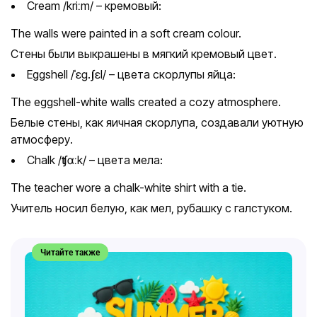
Cream /kriːm/ – кремовый:
The walls were painted in a soft cream colour.
Стены были выкрашены в мягкий кремовый цвет.
Eggshell /ˈɛɡ.ʃɛl/ – цвета скорлупы яйца:
The eggshell-white walls created a cozy atmosphere.
Белые стены, как яичная скорлупа, создавали уютную
атмосферу.
Chalk /ʧɑːk/ – цвета мела:
The teacher wore a chalk-white shirt with a tie.
Учитель носил белую, как мел, рубашку с галстуком.
Читайте также