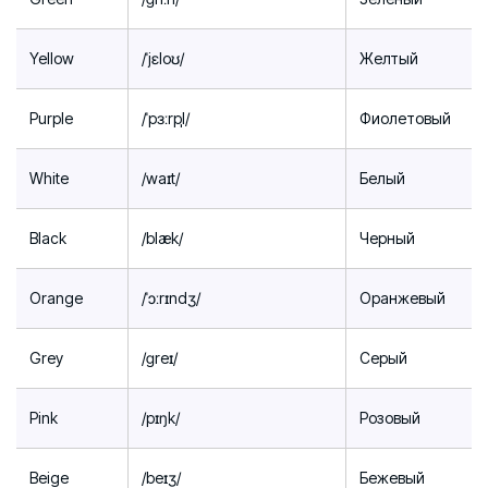
Yellow
/ˈjɛloʊ/
Желтый
Purple
/ˈpɜːrpl̩/
Фиолетовый
White
/waɪt/
Белый
Black
/blæk/
Черный
Orange
/ˈɔːrɪndʒ/
Оранжевый
Grey
/ɡreɪ/
Серый
Pink
/pɪŋk/
Розовый
Beige
/beɪʒ/
Бежевый