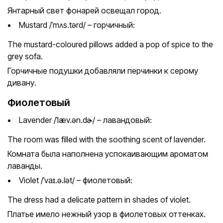
Янтарный свет фонарей освещал город.
Mustard /ˈmʌs.tərd/ – горчичный:
The mustard-coloured pillows added a pop of spice to the
grey sofa.
Горчичные подушки добавляли перчинки к серому
дивану.
Фиолетовый
Lavender /ˈlæv.ən.dɚ/ – лавандовый:
The room was filled with the soothing scent of lavender.
Комната была наполнена успокаивающим ароматом
лаванды.
Violet /ˈvaɪ.ə.lət/ – фиолетовый:
The dress had a delicate pattern in shades of violet.
Платье имело нежный узор в фиолетовых оттенках.