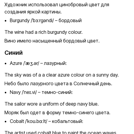
Художник использовал цинобровый цвет для
создания яркой картины.
Burgundy /ˈbɜːrɡəndi/ – бордовый
The wine had a rich burgundy colour.
Вино имело насыщенный бордовый цвет.
Синий
Azure /ˈæʒ.ər/ – лазурный:
The sky was of a a clear azure colour on a sunny day.
Небо было лазурного цвета в Солнечный день.
Navy /ˈneɪ.vi/ – темно-синий:
The sailor wore a uniform of deep navy blue.
Моряк был одет в форму темно-синего цвета.
Cobalt /ˈkoʊ.bɑːlt/ – кобальтовый:
The artist used cobalt blue to paint the ocean waves.