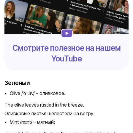
Смотрите полезное на нашем
YouTube
Зеленый
Olive /ˈɑː.lɪv/ – оливковое:
The olive leaves rustled in the breeze.
Оливковые листья шелестели на ветру.
Mint /mɪnt/ – мятный: