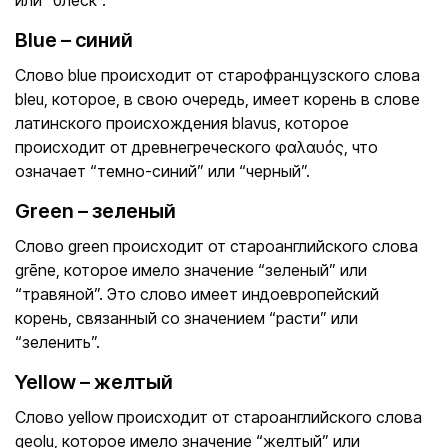
или “блеск”.
Blue – синий
Слово blue происходит от старофранцузского слова
bleu, которое, в свою очередь, имеет корень в слове
латинского происхождения blavus, которое
происходит от древнегреческого φαλαυός, что
означает “темно-синий” или “черный”.
Green – зеленый
Слово green происходит от староанглийского слова
grēne, которое имело значение “зеленый” или
“травяной”. Это слово имеет индоевропейский
корень, связанный со значением “расти” или
“зеленить”.
Yellow – желтый
Слово yellow происходит от староанглийского слова
geolu, которое имело значение “желтый” или