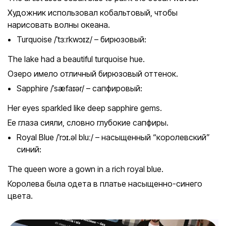
Художник использовал кобальтовый, чтобы
нарисовать волны океана.
Turquoise /ˈtɜːrkwɔɪz/ – бирюзовый:
The lake had a beautiful turquoise hue.
Озеро имело отличный бирюзовый оттенок.
Sapphire /ˈsæfaɪər/ – сапфировый:
Her eyes sparkled like deep sapphire gems.
Ее глаза сияли, словно глубокие сапфиры.
Royal Blue /ˈrɔɪ.əl bluː/ – насыщенный “королевский”
синий:
The queen wore a gown in a rich royal blue.
Королева была одета в платье насыщенно-синего
цвета.