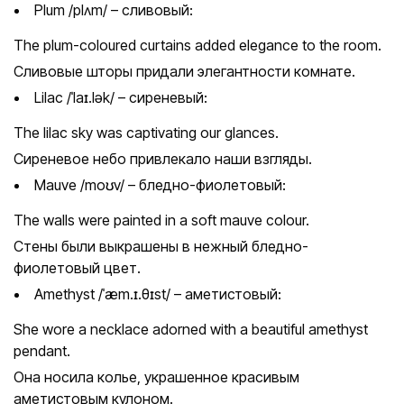
Plum /plʌm/ – сливовый:
The plum-coloured curtains added elegance to the room.
Сливовые шторы придали элегантности комнате.
Lilac /ˈlaɪ.lək/ – сиреневый:
The lilac sky was captivating our glances.
Сиреневое небо привлекало наши взгляды.
Mauve /moʊv/ – бледно-фиолетовый:
The walls were painted in a soft mauve colour.
Стены были выкрашены в нежный бледно-
фиолетовый цвет.
Amethyst /ˈæm.ɪ.θɪst/ – аметистовый:
She wore a necklace adorned with a beautiful amethyst
pendant.
Она носила колье, украшенное красивым
аметистовым кулоном.