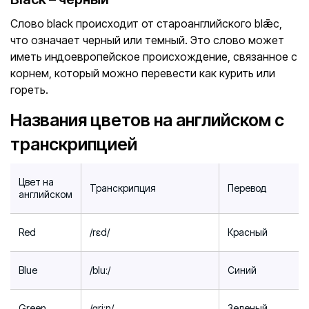
Слово black происходит от староанглийского blǣc,
что означает черный или темный. Это слово может
иметь индоевропейское происхождение, связанное с
корнем, который можно перевести как курить или
гореть.
Названия цветов на английском с
транскрипцией
Цвет на
Транскрипция
Перевод
английском
Red
/rɛd/
Красный
Blue
/bluː/
Синий
Green
/ɡriːn/
Зеленый