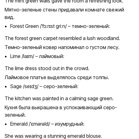
The mint green walls gave the room a refreshing look.
Мятно-зеленые стены придавали комнате свежий
вид.
Forest Green /ˈfɔːrɪst ɡriːn/ – темно-зеленый:
The forest green carpet resembled a lush woodland.
Темно-зеленый ковер напоминал о густом лесу.
Lime /laɪm/ – лаймовый:
The lime dress stood out in the crowd.
Лаймовое платье выделялось среди толпы.
Sage /seɪdʒ/ – серо-зеленый:
The kitchen was painted in a calming sage green.
Кухня была выкрашена в успокаивающий серо-
зеленый.
Emerald /ˈɛmərəld/ – изумрудный:
She was wearing a stunning emerald blouse.