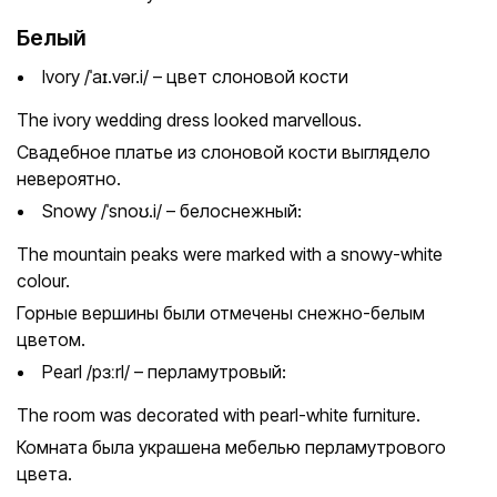
Белый
Ivory /ˈaɪ.vər.i/ – цвет слоновой кости
The ivory wedding dress looked marvellous.
Свадебное платье из слоновой кости выглядело
невероятно.
Snowy /ˈsnoʊ.i/ – белоснежный:
The mountain peaks were marked with a snowy-white
colour.
Горные вершины были отмечены снежно-белым
цветом.
Pearl /pɜːrl/ – перламутровый:
The room was decorated with pearl-white furniture.
Комната была украшена мебелью перламутрового
цвета.