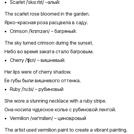
Scarlet /ˈskɑːrlɪt/ –алый:
The scarlet rose bloomed in the garden.
Ярко-красная роза расцвела в саду.
Crimson /ˈkrɪmzən/ – багряный:
The sky turned crimson during the sunset.
Небо во время заката стало багровым.
Cherry /ˈʧɛri/ – вишневый:
Her lips were of cherry shadow.
Ее губы были вишневого оттенка.
Ruby /ˈruːbi/ – рубиновый
She wore a stunning necklace with a ruby stripe.
Она носила чудесное колье с рубиновой лентой.
Vermilion /vərˈmɪliən/ – циновровый
The artist used vermilion paint to create a vibrant painting.