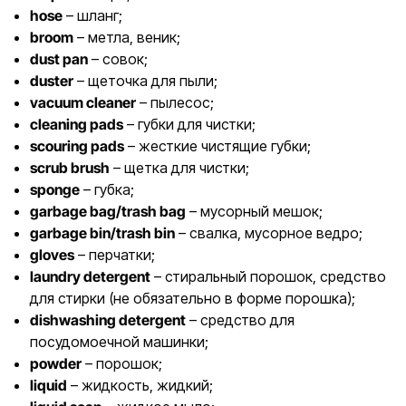
hose
– шланг;
broom
– метла, веник;
dust pan
– совок;
duster
– щеточка для пыли;
vacuum cleaner
– пылесос;
cleaning pads
– губки для чистки;
scouring pads
– жесткие чистящие губки;
scrub brush
– щетка для чистки;
sponge
– губка;
garbage bag/trash bag
– мусорный мешок;
garbage bin/trash bin
– свалка, мусорное ведро;
gloves
– перчатки;
laundry detergent
– стиральный порошок, средство
для стирки (не обязательно в форме порошка);
dishwashing detergent
– средство для
посудомоечной машинки;
powder
– порошок;
liquid
– жидкость, жидкий;