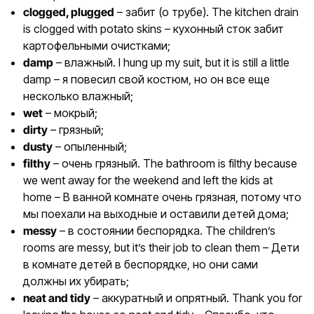
clogged, plugged
– забит (о трубе). The kitchen drain
is clogged with potato skins – кухонный сток забит
картофельными очистками;
damp
– влажный. I hung up my suit, but it is still a little
damp – я повесил свой костюм, но он все еще
несколько влажный;
wet
– мокрый;
dirty
– грязный;
dusty
– опыленный;
filthy
– очень грязный. The bathroom is filthy because
we went away for the weekend and left the kids at
home – В ванной комнате очень грязная, потому что
мы поехали на выходные и оставили детей дома;
messy
– в состоянии беспорядка. The children’s
rooms are messy, but it’s their job to clean them – Дети
в комнате детей в беспорядке, но они сами
должны их убирать;
neat and tidy
– аккуратный и опрятный. Thank you for