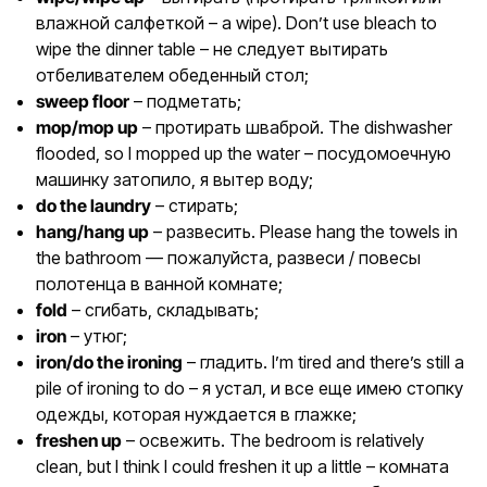
влажной салфеткой – a wipe). Don’t use bleach to
wipe the dinner table – не следует вытирать
отбеливателем обеденный стол;
sweep floor
– подметать;
mop/mop up
– протирать шваброй. The dishwasher
flooded, so I mopped up the water – посудомоечную
машинку затопило, я вытер воду;
do the laundry
– стирать;
hang/hang up
– развесить. Please hang the towels in
the bathroom — пожалуйста, развеси / повесы
полотенца в ванной комнате;
fold
– сгибать, складывать;
iron
– утюг;
iron/do the ironing
– гладить. I’m tired and there’s still a
pile of ironing to do – я устал, и все еще имею стопку
одежды, которая нуждается в глажке;
freshen up
– освежить. The bedroom is relatively
clean, but I think I could freshen it up a little – комната