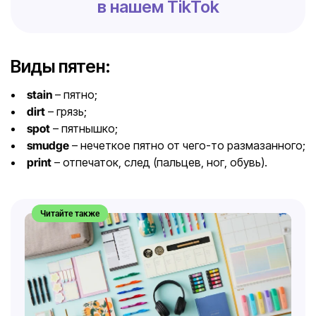
в нашем TikTok
Виды пятен:
stain
– пятно;
dirt
– грязь;
spot
– пятнышко;
smudge
– нечеткое пятно от чего-то размазанного;
print
– отпечаток, след (пальцев, ног, обувь).
Читайте также