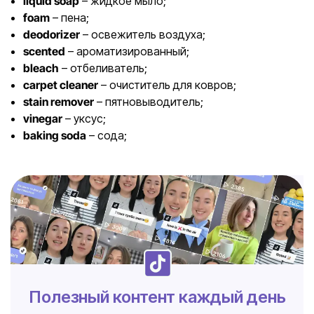
liquid soap
– жидкое мыло;
foam
– пена;
deodorizer
– освежитель воздуха;
scented
– ароматизированный;
bleach
– отбеливатель;
carpet cleaner
– очиститель для ковров;
stain remover
– пятновыводитель;
vinegar
– уксус;
baking soda
– сода;
Полезный контент каждый день