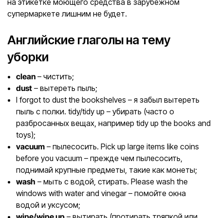
на этикетке моющего средства в зарубежном
супермаркете лишним не будет.
Английские глаголы на тему
уборки
clean
– чистить;
dust
– вытереть пыль;
I forgot to dust the bookshelves – я забыл вытереть
пыль с полки. tidy/tidy up – убирать (часто о
разбросанных вещах, например tidy up the books and
toys);
vacuum
– пылесосить. Pick up large items like coins
before you vacuum – прежде чем пылесосить,
поднимай крупные предметы, такие как монеты;
wash
– мыть с водой, стирать. Please wash the
windows with water and vinegar – помойте окна
водой и уксусом;
wipe/wipe up
– вытирать (протирать тряпкой или