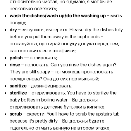
относительно чистая, но я думаю, я мог бы ее
несколько освежить;
wash the dishes/wash up/do the washing up
– мыть
посуду;
dry
– высушить, вытереть. Please dry the dishes fully
before you put them away in the cupboards –
пожалуйста, протирай посуду досуха перед тем,
как поставить ее в шкафчики;
polish
— полировать;
rinse
– полоскать. Can you rinse the dishes again?
They are still soapy – ты можешь прополоскать
посуду снова? Она до сих пор мыльный;
sanitize
– дезинфицировать;
sterilize
– стерилизовать. You have to sterilize the
baby bottles in boiling water – Вы должны
стерилизовать детские бутылки в кипятке;
scrub
– скрести. You’ll have to scrub the upstairs tub
because it’s pretty dirty – Вы должны будете
тщательно отмыть ванную на втором этаже,