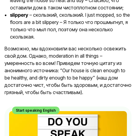
leaving the house so neat and tidy – Спасибо, что
оставили дом в таком чистоплотном состоянии;
slippery
– скользкий, скользкий. I just mopped, so the
floors are a bit slippery – Я только что прошмыгнул, я
только что мыл пол, поэтому она несколько
скользкая.
Возможно, мы вдохновили вас несколько освежить
свой дом. Однако, moderation in all things –
умеренность во всем! Приведем точную цитату из
анонимного источника: “Our house is clean enough to
be healthy, and dirty enough to be happy” (наш дом
достаточно чист, чтобы быть здоровым, и достаточно
грязный, чтобы быть счастливым).
Start speaking English