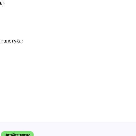
ь;
 галстука;
Читайте также