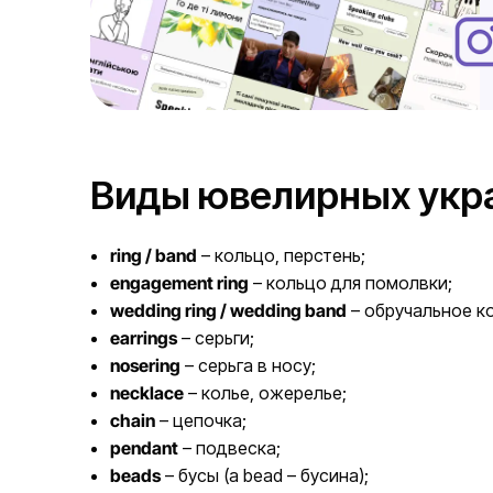
Виды ювелирных укр
ring / band
– кольцо, перстень;
engagement ring
– кольцо для помолвки;
wedding ring / wedding band
– обручальное к
earrings
– серьги;
nosering
– серьга в носу;
necklace
– колье, ожерелье;
chain
– цепочка;
pendant
– подвеска;
beads
– бусы (a bead – бусина);