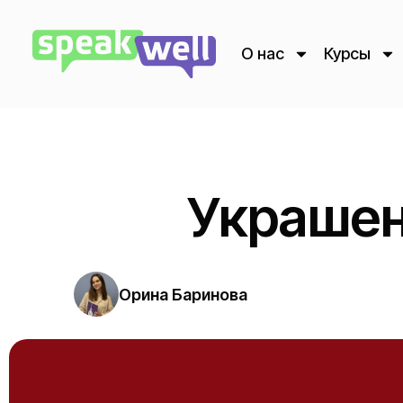
О нас
Курсы
Украшен
Орина Баринова