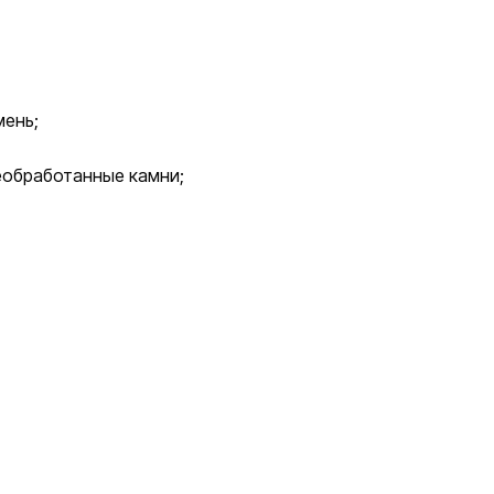
мень;
еобработанные камни;