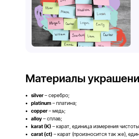
Материалы украшений
silver
– серебро;
platinum
– платина;
copper
– медь;
alloy
– сплав;
karat (K)
– карат, единица измерения чистоты з
carat (ct)
– карат (произносится так же), еди