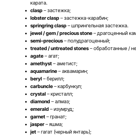
карата.
clasp
– застежка;
lobster clasp
– застежка-карабин;
springring clasp
– шпрингельная застежка.
jewel / gem / precious stone
– драгоценный ка
semi–precious
– полудрагоценный;
treated / untreated stones
– обработанные / н
agate
– агат;
amethyst
– аметист;
aquamarine
– аквамарин;
beryl
– берилл;
carbuncle
– карбункул;
crystal
– кристалл;
diamond
– алмаз;
emerald
– изумруд;
garnet
– гранат;
jasper
– яшма;
jet
– гагат (черный янтарь);