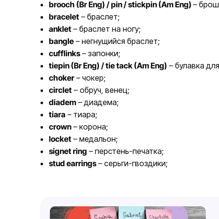
brooch (Br Eng) / pin / stickpin (Am Eng)
– брош
bracelet
– браслет;
anklet
– браслет на ногу;
bangle
– негнущийся браслет;
cufflinks
– запонки;
tiepin (Br Eng) / tie tack (Am Eng)
– булавка для
choker
– чокер;
circlet
– обруч, венец;
diadem
– диадема;
tiara
– тиара;
crown
– корона;
locket
– медальон;
signet ring
– перстень-печатка;
stud earrings
– серьги-гвоздики;