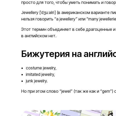
просто для того, чтобы уметь понимать и гово
Jewellery [ˈdʒuːəlri] (в американском варианте
нельзя говорить “a jewellery” или “many jewelleries
Этот термин объединяет в себе драгоценные и
в английском нет.
Бижутерия на англий
costume jewelry,
imitated jewelry,
junk jewelry.
Но при этом слово “jewel” (так же как и “gem”